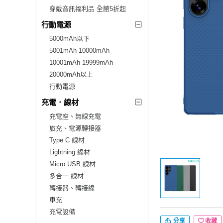
穿戴音訊福利品 全館5折起
行動電源
5000mAh以下
5001mAh-10000mAh
10001mAh-19999mAh
20000mAh以上
行動電源
充電．線材
充電座、無線充電
旅充、電源轉接器
Type C 線材
Lightning 線材
Micro USB 線材
多合一 線材
轉接器、轉接線
車充
充電設備
分享
收藏