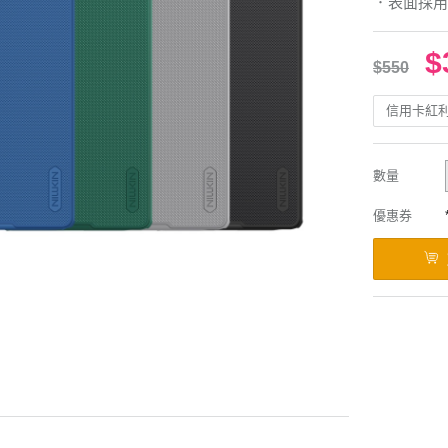
．表面採用
$
$550
信用卡紅
數量
優惠券