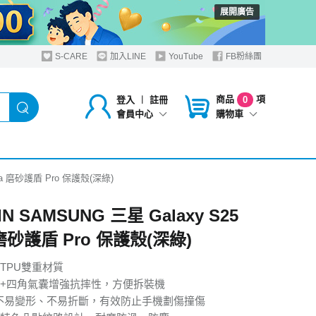
展開廣告
S-CARE
加入LINE
YouTube
FB粉絲團
商品
項
登入
︱
註冊
0
購物車
會員中心
ltra 磨砂護盾 Pro 保護殼(深綠)
IN SAMSUNG 三星 Galaxy S25
a 磨砂護盾 Pro 保護殼(深綠)
+TPU雙重材質
邊+四角氣囊增強抗摔性，方便拆裝機
不易變形、不易折斷，有效防止手機劃傷撞傷