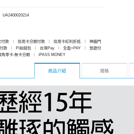
︱
UA2400020214
次付款
︱
信用卡分期付款
︱
信用卡紅利折抵
︱
神腦門
y付款
︱
Pi拍錢包
︱
台灣Pay
︱
全盈+PAY
︱
悠遊付
銀角零卡-無卡分期
︱
iPASS MONEY
商品介紹
規格