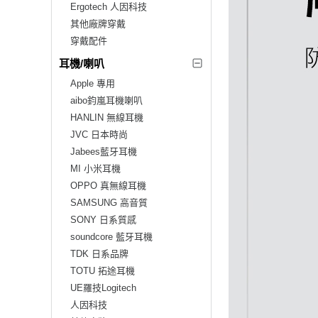
Ergotech 人因科技
其他廠牌穿戴
穿戴配件
耳機/喇叭
Apple 專用
aibo鈞嵐耳機喇叭
HANLIN 無線耳機
JVC 日本時尚
Jabees藍牙耳機
MI 小米耳機
OPPO 真無線耳機
SAMSUNG 高音質
SONY 日系質感
soundcore 藍牙耳機
TDK 日系品牌
TOTU 拓途耳機
UE羅技Logitech
人因科技