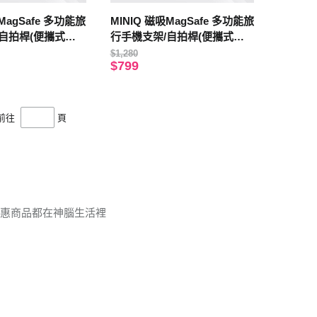
MagSafe 多功能旅
MINIQ 磁吸MagSafe 多功能旅
自拍桿(便攜式設
行手機支架/自拍桿(便攜式設
) 粉紅
計、易於折疊) 黑色
$1,280
$799
前往
頁
優惠商品都在神腦生活裡