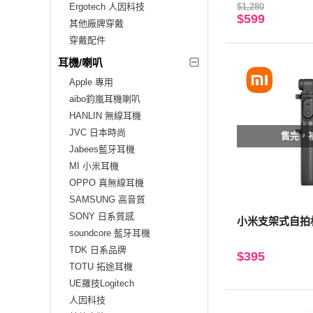
於折疊) 紫色
Ergotech 人因科技
$1,280
$599
其他廠牌穿戴
穿戴配件
耳機/喇叭
Apple 專用
aibo鈞嵐耳機喇叭
HANLIN 無線耳機
JVC 日本時尚
售完，
Jabees藍牙耳機
MI 小米耳機
OPPO 真無線耳機
SAMSUNG 高音質
SONY 日系質感
小米支架式自拍
soundcore 藍牙耳機
TDK 日系品牌
$395
TOTU 拓途耳機
UE羅技Logitech
人因科技