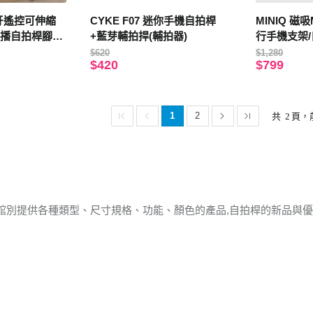
藍牙遙控可伸縮
CYKE F07 迷你手機自拍桿
MINIQ 磁吸
直播自拍桿腳架
+藍芽輔拍捍(輔拍器)
行手機支架/
Pro (霧面黑)
計、易於折疊
$620
$1,280
$420
$799
1
2
共
2
頁，
館別提供各種類型、尺寸規格、功能、顏色的產品,自拍桿的新品與