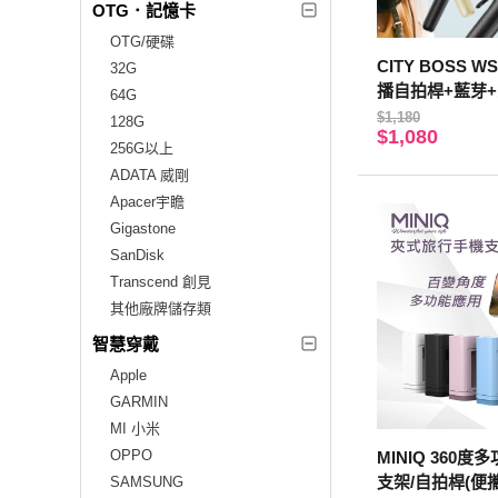
OTG．記憶卡
OTG/硬碟
CITY BOSS W
32G
播自拍桿+藍芽+
64G
分七段伸縮 附遙
$1,180
128G
$1,080
播-黑
256G以上
ADATA 威剛
Apacer宇瞻
Gigastone
SanDisk
Transcend 創見
其他廠牌儲存類
智慧穿戴
Apple
GARMIN
MI 小米
OPPO
MINIQ 360
支架/自拍桿(便
SAMSUNG