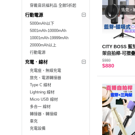
穿戴音訊福利品 全館5折起
售完，
行動電源
5000mAh以下
5001mAh-10000mAh
10001mAh-19999mAh
20000mAh以上
CITY BOSS
行動電源
架自拍桿-可摺疊
黑色
$980
充電．線材
$880
充電座、無線充電
旅充、電源轉接器
Type C 線材
Lightning 線材
Micro USB 線材
多合一 線材
轉接器、轉接線
車充
充電設備