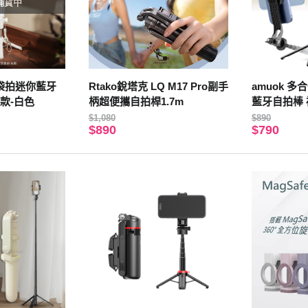
補貨中
口袋拍迷你藍牙
Rtako銳塔克 LQ M17 Pro副手
amuok 多
款-白色
柄超便攜自拍桿1.7m
藍牙自拍棒 
器 腳架
$1,080
$890
$890
$790