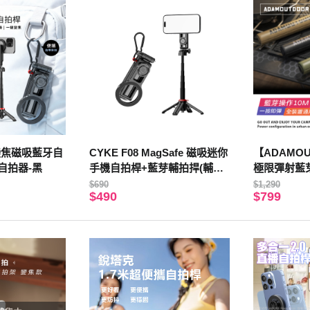
i變焦磁吸藍牙自
CYKE F08 MagSafe 磁吸迷你
【ADAMO
自拍器-黑
手機自拍桿+藍芽輔拍捍(輔拍
極限彈射藍芽
器)
一按即彈｜
$690
$1,290
$490
$799
控｜全裝置