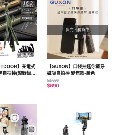
售完，補貨中
UTDOOR】充電式
【GUXON】口袋拍迷你藍牙
自拍棒(越野綠)
磁吸自拍棒 變焦款-黑色
穩定不倒｜遠距操
$1,090
$690
通用