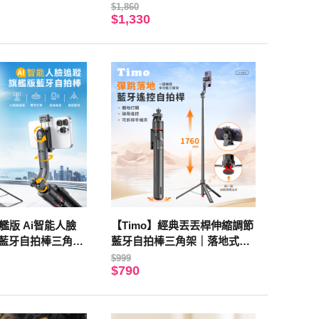
色
展開高度約1.7米
$1,860
$1,330
旗艦版 Ai智能人臉
【Timo】經典丟丟桿伸縮調節
桿藍牙自拍棒三角架
藍牙自拍棒三角架｜落地式直
播支架
播支架-黑
$999
$790