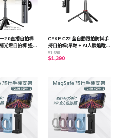
合一2.0直播自拍桿
CYKE C22 全自動跟拍防抖手
補光燈自拍棒 遙控
持自拍桿(單軸 + AI人臉追蹤)
+ Gimbal AI 藍牙控制器
$1,690
$1,390