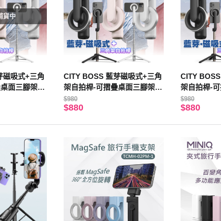
補貨中
 藍芽磁吸式+三角
CITY BOSS 藍芽磁吸式+三角
CITY BO
桌面三腳架 -
架自拍桿-可摺疊桌面三腳架 -
架自拍桿-可
白色
粉色
$980
$980
$880
$880