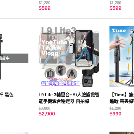
於折疊) 粉色
於折疊) 藍
$1,280
$1,280
$599
$599
補貨中
杆 黑色
L9 Lite 3軸雲台+Ai人臉瓣識智
【Timo】
能手機雲台穩定器 自拍桿
追蹤 丟丟
｜落地式直
$3,000
$1,290
$2,900
$990