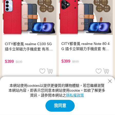
CITY都會風 realme Note 80 4
CITY都會風 realme C100 5G
G 插卡立架磁力手機皮套 有吊
插卡立架磁力手機皮套 有吊飾
飾孔(玫瑰金)
孔(承諾黑)
$399
$399
$699
$699
realme套殼
本網站使用cookies以提供更優質的購物體驗，若您繼續瀏覽
本網站內容，即表示您同意本網站使用cookie。如欲了解更多
神腦生活的realme套殼館別提供各種類型、尺寸規格、功能、顏色
資訊，請參閱本網站之
隱私權政策
的產品,realme套殼的新品與優惠商品都在神腦生活裡
我同意