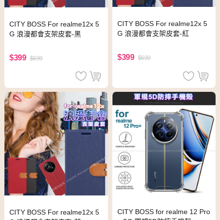
CITY BOSS For realme12x 5
CITY BOSS For realme12x 5
G 浪漫都會支架皮套-紅
G 浪漫都會支架皮套-黑
$399
$399
$699
$699
CITY BOSS for realme 12 Pro
CITY BOSS For realme12x 5