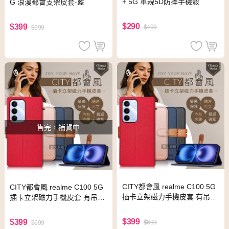
+ 5G 軍規5D防摔手機殼
G 浪漫都會支架皮套-藍
$290
$399
$499
$699
售完，補貨中
CITY都會風 realme C100 5G
CITY都會風 realme C100 5G
插卡立架磁力手機皮套 有吊飾
插卡立架磁力手機皮套 有吊飾
孔(奢華紅)
孔(玫瑰金)
$399
$399
$699
$699