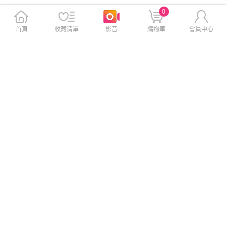
0
首頁
收藏清單
影音
購物車
會員中心
Imak 艾美克 POCO X8 Pro M
NILLKIN Xiaomi 小米 15T / 小
ax 5G H 鋼化玻璃貼(無塵艙)
米 15T Pro Amazing CP+PRO
(可指紋解鎖)
防爆鋼化玻璃貼
$290
$390
$490
$590