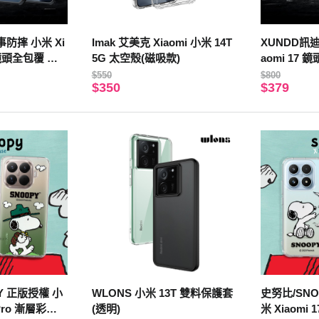
事防摔 小米 Xi
Imak 艾美克 Xiaomi 小米 14T
XUNDD訊迪
o 鏡頭全包覆 清
5G 太空殼(磁吸款)
aomi 17
(夜幕黑)
殼 手機殼(
$550
$800
$350
$379
Y 正版授權 小
WLONS 小米 13T 雙料保護套
史努比/SNO
 Pro 漸層彩繪
(透明)
米 Xiaom