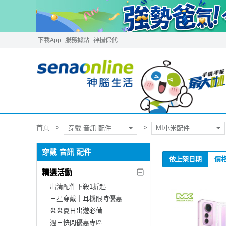
下載App
服務據點
神揚保代
首頁
穿戴 音訊 配件
MI小米配件
穿戴 音訊 配件
依上架日期
價
精選活動
出清配件下殺1折起
三星穿戴｜耳機限時優惠
炎炎夏日出遊必備
週三快閃優惠專區