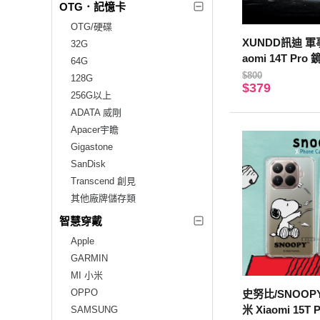
OTG．記憶卡
OTG/硬碟
XUNDD訊迪 軍
32G
aomi 14T Pr
64G
透保護殼 手機殼
$800
128G
$379
256G以上
ADATA 威剛
Apacer宇瞻
Gigastone
SanDisk
Transcend 創見
其他廠牌儲存類
智慧穿戴
Apple
GARMIN
MI 小米
OPPO
史努比/SNOOP
米 Xiaomi 15T
SAMSUNG