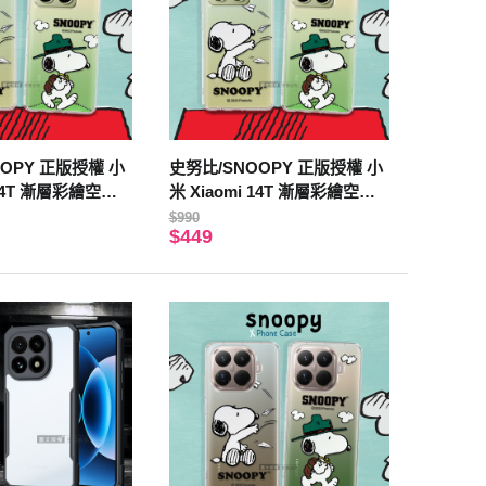
OPY 正版授權 小
史努比/SNOOPY 正版授權 小
 14T 漸層彩繪空壓
米 Xiaomi 14T 漸層彩繪空壓
機)
手機殼(郊遊)
$990
$449