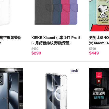
 軍規空壓氣墊保
XIEKE Xiaomi 小米 14T Pro 5
史努比/SNO
e
G 月詩蠶絲紋皮套(深藍)
米 Xiaomi
手機殼(紙飛
$490
$990
$290
$449