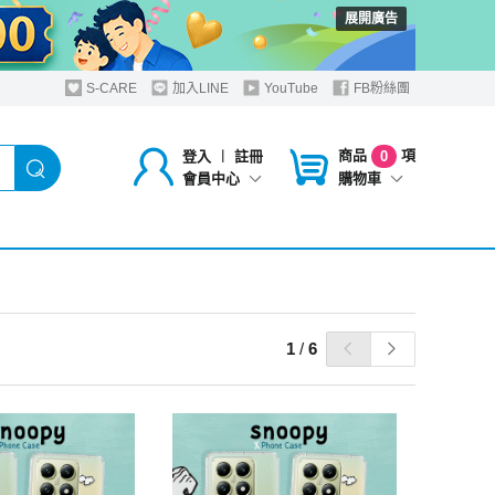
展開廣告
S-CARE
加入LINE
YouTube
FB粉絲團
商品
項
登入
︱
註冊
0
購物車
會員中心
1
/
6