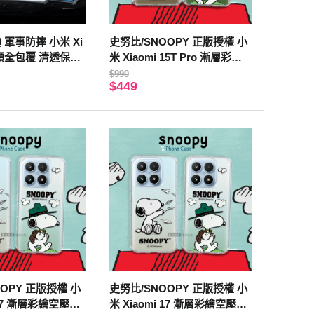
 軍事防摔 小米 Xi
史努比/SNOOPY 正版授權 小
 鏡頭全包覆 清透保護
米 Xiaomi 15T Pro 漸層彩繪
夜幕黑)
空壓手機殼(紙飛機)
$990
$449
OPY 正版授權 小
史努比/SNOOPY 正版授權 小
i 17 漸層彩繪空壓手
米 Xiaomi 17 漸層彩繪空壓手