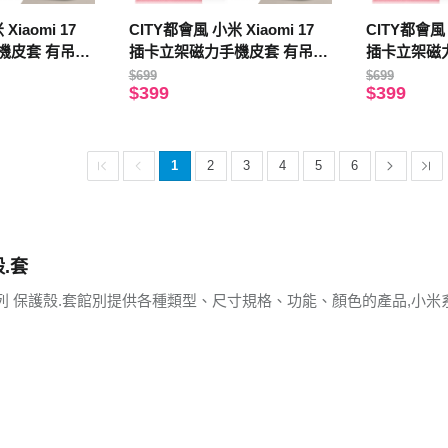
Xiaomi 17
CITY都會風 小米 Xiaomi 17
CITY都會風 
機皮套 有吊飾
插卡立架磁力手機皮套 有吊飾
插卡立架磁
孔(瀟灑藍)
孔(奢華紅)
$699
$699
$399
$399
1
2
3
4
5
6
.套
列 保護殼.套館別提供各種類型、尺寸規格、功能、顏色的產品,小米