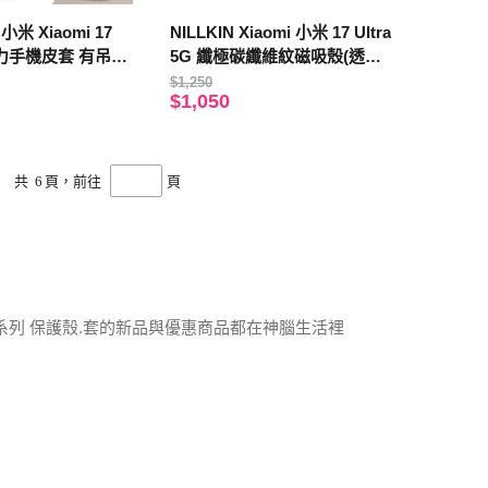
小米 Xiaomi 17
NILLKIN Xiaomi 小米 17 Ultra
力手機皮套 有吊飾
5G 纖極碳纖維紋磁吸殼(透黑
鏡蓋版)(黑色)
$1,250
$1,050
共
6
頁，前往
頁
系列 保護殼.套的新品與優惠商品都在神腦生活裡