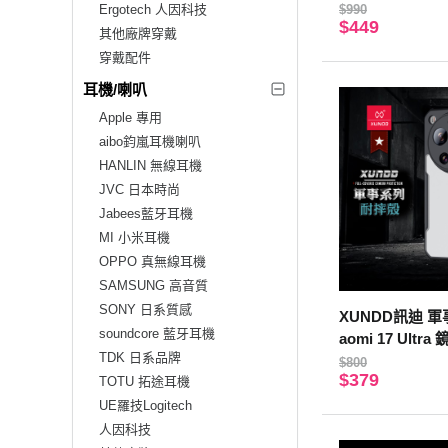
空壓手機殼(郊遊
Ergotech 人因科技
$990
$449
其他廠牌穿戴
穿戴配件
耳機/喇叭
Apple 專用
aibo鈞嵐耳機喇叭
HANLIN 無線耳機
JVC 日本時尚
Jabees藍牙耳機
MI 小米耳機
OPPO 真無線耳機
SAMSUNG 高音質
SONY 日系質感
XUNDD訊迪 軍
soundcore 藍牙耳機
aomi 17 Ultr
TDK 日系品牌
透保護殼 手機殼
$800
$379
TOTU 拓途耳機
UE羅技Logitech
人因科技