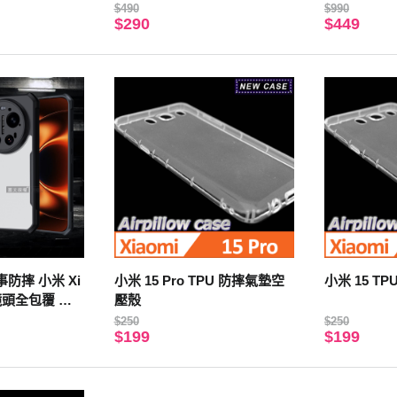
)
機殼(紙飛機
$490
$990
$290
$449
事防摔 小米 Xi
小米 15 Pro TPU 防摔氣墊空
小米 15 T
a 鏡頭全包覆 清
壓殼
(夜幕黑)
$250
$250
$199
$199