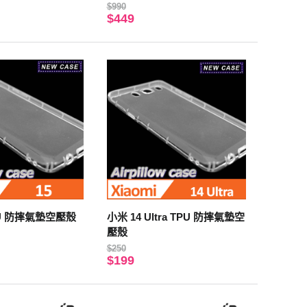
)
機殼(郊遊)
$990
$449
PU 防摔氣墊空壓殼
小米 14 Ultra TPU 防摔氣墊空
壓殼
$250
$199