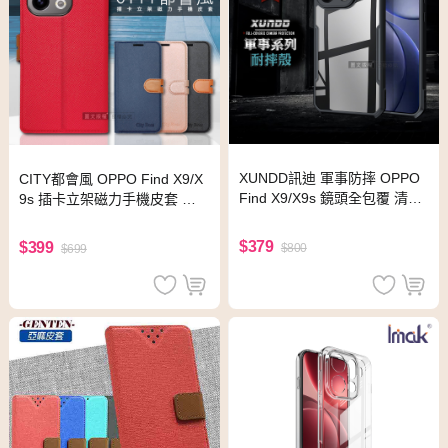
XUNDD訊迪 軍事防摔 OPPO
CITY都會風 OPPO Find X9/X
Find X9/X9s 鏡頭全包覆 清透
9s 插卡立架磁力手機皮套 有
保護殼 手機殼(夜幕黑)
吊飾孔(承諾黑)
$379
$399
$800
$699