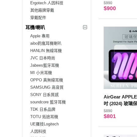
Ergotech 人因科技
$990
$900
其他廠牌穿戴
穿戴配件
耳機/喇叭
Apple 專用
aibo鈞嵐耳機喇叭
HANLIN 無線耳機
JVC 日本時尚
Jabees藍牙耳機
MI 小米耳機
OPPO 真無線耳機
SAMSUNG 高音質
SONY 日系質感
AirGear APPLE 
soundcore 藍牙耳機
吋 (2024) 玻
TDK 日系品牌
$890
$801
TOTU 拓途耳機
UE羅技Logitech
人因科技