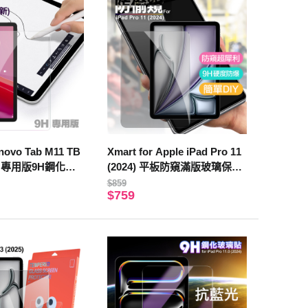
enovo Tab M11 TB
Xmart for Apple iPad Pro 11
1吋 專用版9H鋼化玻
(2024) 平板防窺滿版玻璃保護
貼
$859
$759