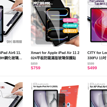
iPad Air6 11.
Xmart for Apple iPad Air 11 2
CITY for L
用版9H鋼化玻璃保
024平板防窺滿版玻璃保護貼
330FU 1
璃保護貼
$859
$599
$759
$499