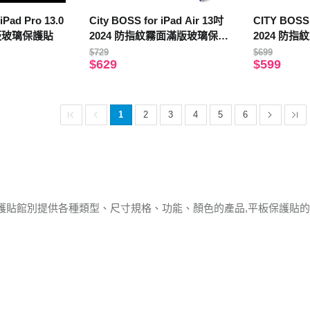
iPad Pro 13.0
City BOSS for iPad Air 13吋
CITY BOSS 
平板玻璃保護貼
2024 防指紋霧面滿版玻璃保護
2024 防
貼
貼
$729
$699
$629
$599
1
2
3
4
5
6
護貼館別提供各種類型、尺寸規格、功能、顏色的產品,平板保護貼