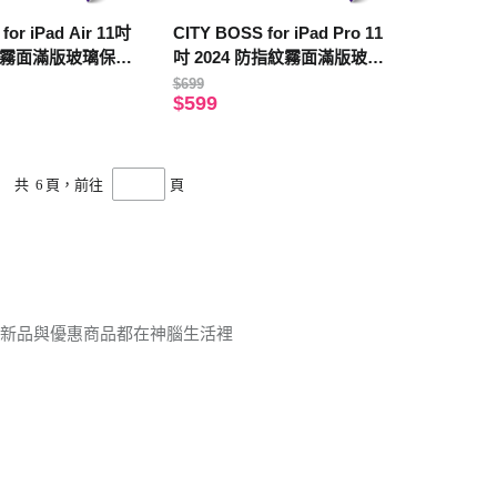
for iPad Air 11吋
CITY BOSS for iPad Pro 11
指紋霧面滿版玻璃保護
吋 2024 防指紋霧面滿版玻璃
保護貼
$699
$599
共
6
頁，前往
頁
的新品與優惠商品都在神腦生活裡