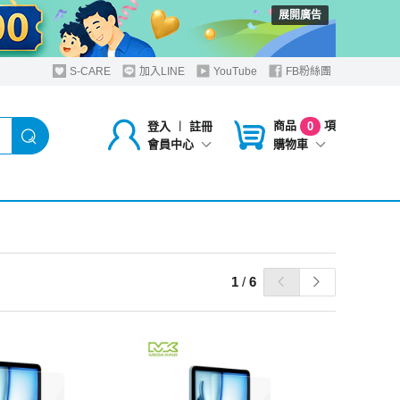
展開廣告
S-CARE
加入LINE
YouTube
FB粉絲團
商品
項
登入
︱
註冊
0
購物車
會員中心
1
/
6