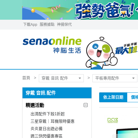
下載App
服務據點
神揚保代
首頁
穿戴 音訊 配件
平板專用配件
穿戴 音訊 配件
依上架日期
價
精選活動
出清配件下殺1折起
三星穿戴｜耳機限時優惠
炎炎夏日出遊必備
週三快閃優惠專區