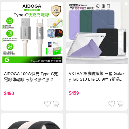
VXTRA 軍事防摔級 三星 Galax
AIDOGA 100W快充 Type-C充
y Tab S10 Lite 10.9吋 Y折晶透
電線傳輸線 液態矽膠硅膠 2M
背蓋立架皮套 含筆槽(經典黑)
支援iPhone17/安卓/手機/平板
$459
$490