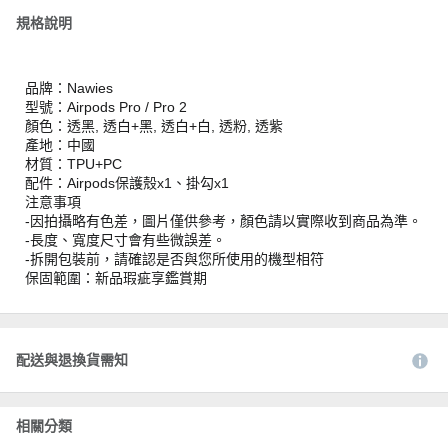
規格說明
品牌：Nawies
型號：Airpods Pro / Pro 2
顏色：透黑, 透白+黑, 透白+白, 透粉, 透紫
產地：中國
材質：TPU+PC
配件：Airpods保護殼x1、掛勾x1
注意事項
-因拍攝略有色差，圖片僅供參考，顏色請以實際收到商品為準。
-長度、寬度尺寸會有些微誤差。
-拆開包裝前，請確認是否與您所使用的機型相符
保固範圍：新品瑕疵享鑑賞期
配送與退換貨需知
相關分類