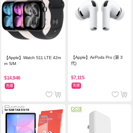
【Apple】AirPods Pro (第 3
【Apple】Watch S11 LTE 42m
代)
m S/M
$7,115
$14,946
免運
免運