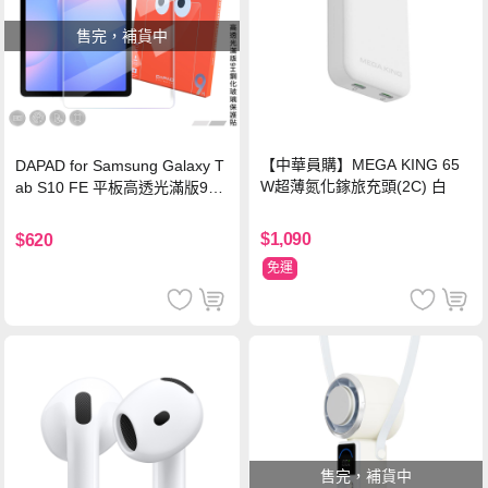
售完，補貨中
【中華員購】MEGA KING 65
DAPAD for Samsung Galaxy T
W超薄氮化鎵旅充頭(2C) 白
ab S10 FE 平板高透光滿版9H
鋼化玻璃保護貼
$1,090
$620
免運
售完，補貨中