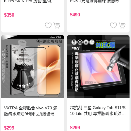
PD3.1充電線傳輸線 液態矽膠
6 Pro SKIN Pro 皮套(藍色)
硅膠 2M 支援iPhone17/安卓/手
機/平板/筆電
$490
$350
超抗刮 三星 Galaxy Tab S11/S
VXTRA 全膠貼合 vivo V70 滿
10 Lite 共用 專業版疏水疏油9
版疏水疏油9H鋼化頂級玻璃貼
H鋼化玻璃膜 平板玻璃貼
保護貼(黑)
$299
$299