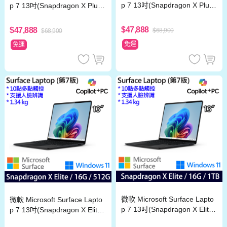
p 7 13吋(Snapdragon X Plus/
p 7 13吋(Snapdragon X Plus/
16G/512G)白金
16G/512G)霧黑
$47,888
$47,888
$68,900
$68,900
免運
免運
微軟 Microsoft Surface Lapto
微軟 Microsoft Surface Lapto
p 7 13吋(Snapdragon X Elite/
p 7 13吋(Snapdragon X Elite/
16G/1TB)霧黑
16G/512G)霧黑