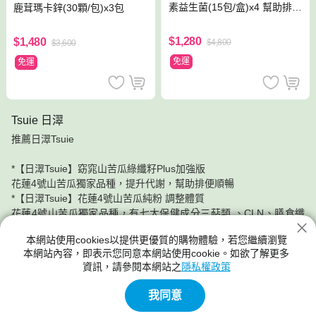
素益生菌(15包/盒)x4 幫助排便
鹿茸瑪卡鋅(30顆/包)x3包
順暢 山苦瓜酵素＋專利益生菌
菌株
$1,280
$1,480
$4,800
$3,600
免運
免運
Tsuie 日濢
推薦日濢Tsuie
*【日濢Tsuie】窈窕山苦瓜綠纖籽Plus加強版
花蓮4號山苦瓜獨家品種，提升代謝，幫助排便順暢
*【日濢Tsuie】花蓮4號山苦瓜純粉 調整體質
花蓮4號山苦瓜獨家品種，有七大保健成分三萜類 、CLN、膳食纖
維、葉酸、維生素C、總酚、類黃酮，適合調整體質，滋補強身的人
本網站使用cookies以提供更優質的購物體驗，若您繼續瀏覽
使用
本網站內容，即表示您同意本網站使用cookie。如欲了解更多
資訊，請參閱本網站之
隱私權政策
分期零利率!神腦給你最實惠的價格，最安心的服務品質。
我同意