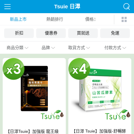
Tsuie 日濢
新品上市
熱銷排行
價格
折扣
優惠券
買就送
免運
商品分類
品牌
取貨方式
付款方式
【日濢 Tsuie】加強版-舒暢酵
【日濢Tsuie】加強版 龍王級