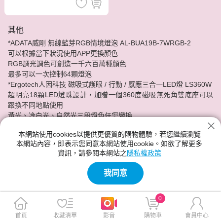
其他
*ADATA威剛 無線藍芽RGB情境燈泡 AL-BUA19B-7WRGB-2
可以根據當下狀況使用APP更換顏色
RGB調光調色可創造一千六百萬種顏色
最多可以一次控制64顆燈泡
*Ergotech人因科技 磁吸式護眼 / 行動 / 感應三合一LED燈 LS360W
超明亮18顆LED燈珠設計，加贈一個360度磁吸無死角雙底座可以
跟換不同地點使用
黃光、冷白光、自然光三段燈色任您變換
可做床頭燈也能做檯燈
本網站使用cookies以提供更優質的購物體驗，若您繼續瀏覽
內建500mAh可使用USB充電!
本網站內容，即表示您同意本網站使用cookie。如欲了解更多
資訊，請參閱本網站之
隱私權政策
神腦給你最實惠的價格，最安心的服務品質。
我同意
0
首頁
收藏清單
影音
購物車
會員中心