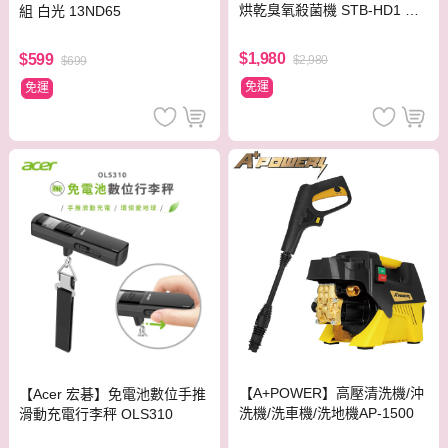
烘乾臭氧殺菌機 STB-HD1 一
組 白光 13ND65
般帽子也適用
$1,980
$599
$2,980
$699
免運
免運
【A+POWER】高壓清洗機/沖
【Acer 宏碁】免電池數位手推
洗機/洗車機/洗地機AP-1500
滑動充電行李秤 OLS310