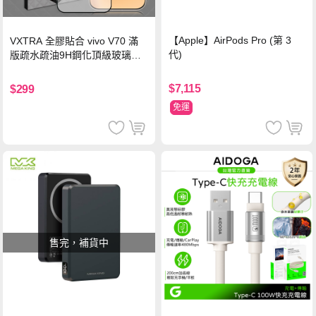
【Apple】AirPods Pro (第 3
VXTRA 全膠貼合 vivo V70 滿
代)
版疏水疏油9H鋼化頂級玻璃貼
保護貼(黑)
$7,115
$299
免運
售完，補貨中