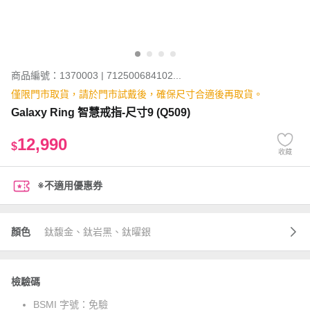
商品編號：1370003 | 712500684102...
僅限門市取貨，請於門市試戴後，確保尺寸合適後再取貨。
Galaxy Ring 智慧戒指-尺寸9 (Q509)
12,990
$
收藏
※不適用優惠券
顏色
鈦馥金、鈦岩黑、鈦曜銀
檢驗碼
BSMI 字號：
免驗