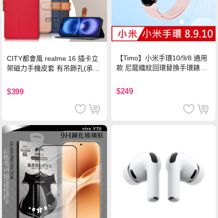
【Timo】小米手環10/9/8 通用
CITY都會風 realme 16 插卡立
款 尼龍織紋回環替換手環錶帶-
架磁力手機皮套 有吊飾孔(承諾
珍珠粉
黑)
$249
$399