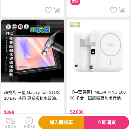
免運
【中華員購】MEGA KING 100
超抗刮 三星 Galaxy Tab S11/S
00 多合一固態磁吸防爆行動電
10 Lite 共用 專業版疏水疏油9H
源 冰曜白
鋼化玻璃膜 平板玻璃貼
$2,880
$299
免運
加入購物車
立即購買
收藏清單
瀏覽紀錄