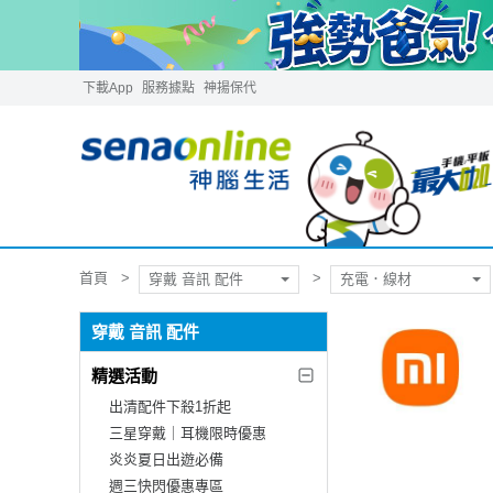
下載App
服務據點
神揚保代
首頁
穿戴 音訊 配件
充電．線材
穿戴 音訊 配件
精選活動
出清配件下殺1折起
三星穿戴｜耳機限時優惠
炎炎夏日出遊必備
週三快閃優惠專區