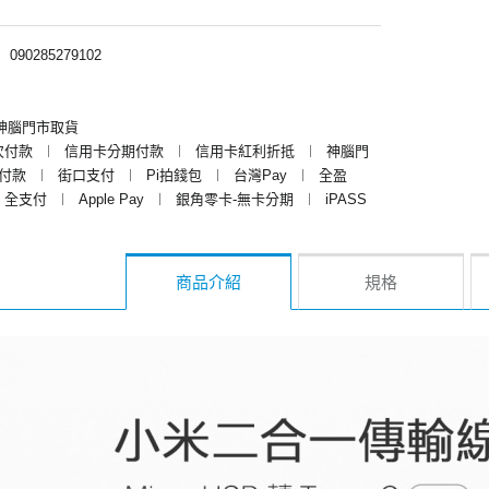
︱
090285279102
神腦門市取貨
次付款
︱
信用卡分期付款
︱
信用卡紅利折抵
︱
神腦門
y付款
︱
街口支付
︱
Pi拍錢包
︱
台灣Pay
︱
全盈
全支付
︱
Apple Pay
︱
銀角零卡-無卡分期
︱
iPASS
商品介紹
規格