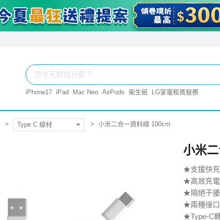
iPhone17
iPad
Mac Neo
AirPods
衛生紙
LG家電租賃服務
小米二合一資料線 100cm
Type C 線材
小米二
★支援快充
★高效充電
★隔絕干擾
★兩種接口
★Type