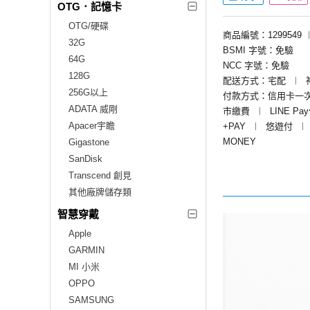
OTG．記憶卡
OTG/硬碟
商品編號：1299549
32G
BSMI 字號：免驗
64G
NCC 字號：免驗
128G
配送方式：宅配
︱
256G以上
付款方式：信用卡一
ADATA 威剛
市繳費
︱
LINE Pa
Apacer宇瞻
+PAY
︱
悠遊付
︱
MONEY
Gigastone
SanDisk
Transcend 創見
其他廠牌儲存類
智慧穿戴
Apple
GARMIN
MI 小米
OPPO
SAMSUNG