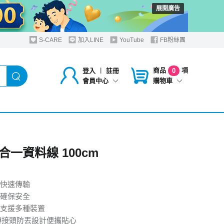
展開廣告
S-CARE
加入LINE
YouTube
FB粉絲團
商品
項
登入
︱
註冊
0
購物車
會員中心
合一資料線 100cm
快速傳輸
確保安全
支援多種裝置
-C轉接頭防丟設計便攜貼心