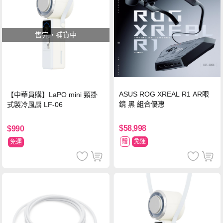
售完，補貨中
ASUS ROG XREAL R1 AR眼
【中華員購】LaPO mini 頸掛
鏡 黑 組合優惠
式製冷風扇 LF-06
$58,998
$990
贈
免運
免運