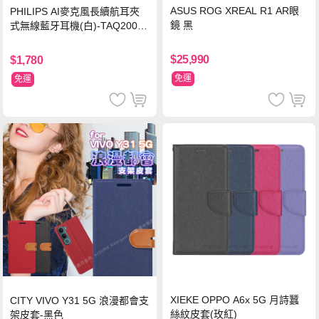
ASUS ROG XREAL R1 AR眼
PHILIPS AI麥克風長續航耳夾
鏡 黑
式無線藍牙耳機(白)-TAQ2000
WT
$25,990
$1,780
免運
免運
XIEKE OPPO A6x 5G 月詩蠶
CITY VIVO Y31 5G 浪漫都會支
絲紋皮套(玫紅)
架皮套-黑色