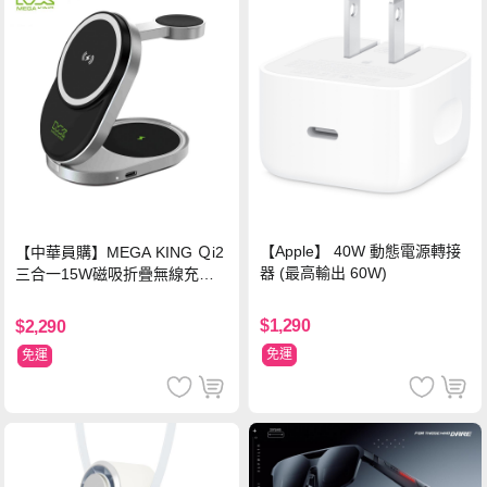
【Apple】 40W 動態電源轉接
【中華員購】MEGA KING Ｑi2
器 (最高輸出 60W)
三合一15W磁吸折疊無線充電
支架 黑
$1,290
$2,290
免運
免運