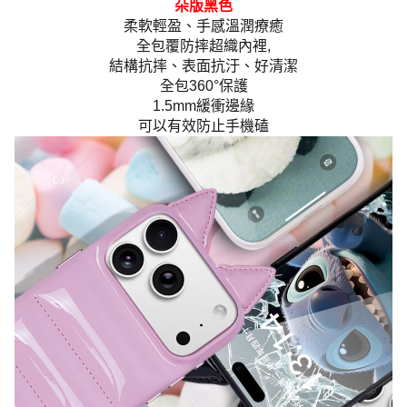
朵版黑色
柔軟輕盈、手感溫潤療癒
全包覆防摔超織內裡,
結構抗摔、表面抗汙、好清潔
全包360°保護
1.5mm緩衝邊緣
可以有效防止手機磕