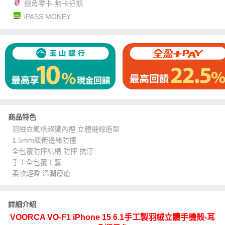
銀角零卡-無卡分期
iPASS MONEY
商品特色
羽絨衣風格超纖內裡 立體縫線造型
1.5mm緩衝邊緣防撞
全包覆防摔結構 防摔 抗汙
手工全包覆工藝
柔軟輕盈 溫潤療癒
詳細介紹
VOORCA VO-F1 iPhone 15 6.1手工製羽絨立體手機殼-耳