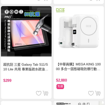
【中華員購】MEGA KING 100
超抗刮 三星 Galaxy Tab S11/S
00 多合一固態磁吸防爆行動電
10 Lite 共用 專業版疏水疏油9H
源 冰曜白
鋼化玻璃膜 平板玻璃貼
$2,880
$299
免運