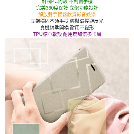
耐韌PC內殼 不刮傷手機
完美360度保護 立架功能設計
解放雙手輕鬆欣賞影音娛樂
立架穩固不須手扶 輕鬆滑控避反光
真機精準開模 耐用不變形
TPU糖心軟殼 耐用度加倍多卡層