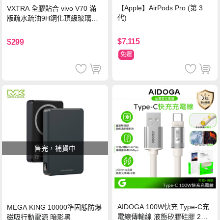
【Apple】AirPods Pro (第 3
VXTRA 全膠貼合 vivo V70 滿
代)
版疏水疏油9H鋼化頂級玻璃貼
保護貼(黑)
$7,115
$299
免運
售完，補貨中
AIDOGA 100W快充 Type-C充
MEGA KING 10000準固態防爆
電線傳輸線 液態矽膠硅膠 2M
磁吸行動電源 暗影黑