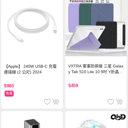
VXTRA 軍事防摔級 三星 Galax
【Apple】 240W USB-C 充電
y Tab S10 Lite 10.9吋 Y折晶透
連接線 (2 公尺) 2024
背蓋立架皮套 含筆槽(經典黑)
$459
$980
免運