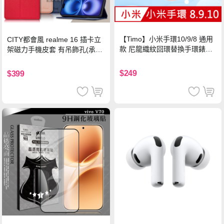
【Timo】小米手環10/9/8 通用
CITY都會風 realme 16 插卡立
款 尼龍織紋回環替換手環錶帶-
架磁力手機皮套 有吊飾孔(承諾
珍珠粉
黑)
$249
$399