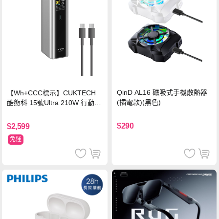
QinD AL16 磁吸式手機散熱器
【Wh+CCC標示】CUKTECH
(插電款)(黑色)
酷態科 15號Ultra 210W 行動電
源 20000mAh (PB200U) -灰色
$290
$2,599
免運