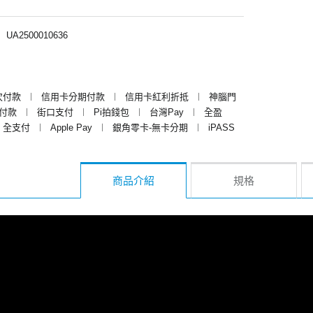
︱
UA2500010636
次付款
︱
信用卡分期付款
︱
信用卡紅利折抵
︱
神腦門
y付款
︱
街口支付
︱
Pi拍錢包
︱
台灣Pay
︱
全盈
全支付
︱
Apple Pay
︱
銀角零卡-無卡分期
︱
iPASS
商品介紹
規格