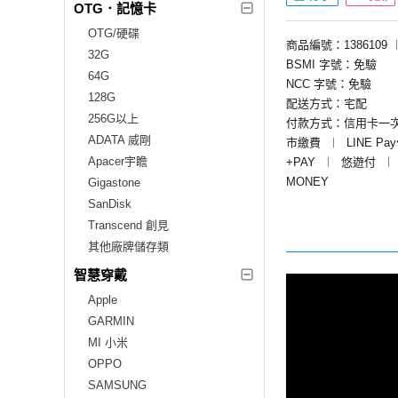
OTG．記憶卡
OTG/硬碟
商品編號：1386109
32G
BSMI 字號：免驗
64G
NCC 字號：免驗
128G
配送方式：宅配
256G以上
付款方式：信用卡一
ADATA 威剛
市繳費
︱
LINE Pa
Apacer宇瞻
+PAY
︱
悠遊付
︱
MONEY
Gigastone
SanDisk
Transcend 創見
其他廠牌儲存類
智慧穿戴
Apple
GARMIN
MI 小米
OPPO
SAMSUNG