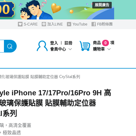
展開廣告
S-CARE
加入LINE
YouTube
FB粉絲團
商品
項
登入
︱
註冊
0
購物車
會員中心
o 9H 高清鋼化玻璃保護貼膜 貼膜輔助定位器 CryStal系列
yle iPhone 17/17Pro/16Pro 9H 高
玻璃保護貼膜 貼膜輔助定位器
al系列
玻璃，高清全覆蓋
，極致晶透