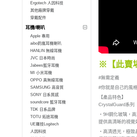
Ergotech 人因科技
其他廠牌穿戴
穿戴配件
耳機/喇叭
Apple 專用
aibo鈞嵐耳機喇叭
HANLIN 無線耳機
JVC 日本時尚
※【此賣場販
Jabees藍牙耳機
MI 小米耳機
#無需定義
OPPO 真無線耳機
#你就是自己的風
SAMSUNG 高音質
SONY 日系質感
【產品特色】
soundcore 藍牙耳機
CrystalGuard系列
TDK 日系品牌
‧9H鋼化玻璃，
TOTU 拓途耳機
提供高清晰的視覺
UE羅技Logitech
‧高清透光，極致
人因科技