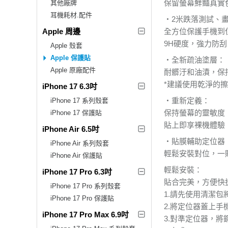
保留螢幕鮮豔真實
其他廠牌
耳機耗材.配件
‧2米跌落測試、
Apple 周邊
全方位保護手機到
9H硬度，強力防
Apple 殼套
Apple 保護貼
‧全新疏油塗層：
Apple 原廠配件
耐髒汙和油漬，保
*建議使用乾淨的
iPhone 17 6.3吋
‧重新定義：
iPhone 17 系列殼套
保持螢幕的靈敏度
iPhone 17 保護貼
貼上即享裸機體驗
iPhone Air 6.5吋
‧貼膜輔助定位器
iPhone Air 系列殼套
輕鬆安裝對位，一
iPhone Air 保護貼
輕鬆安裝：
iPhone 17 Pro 6.3吋
貼合完美，方便快
iPhone 17 Pro 系列殼套
1.請先使用清潔包
iPhone 17 Pro 保護貼
2.將定位器蓋上手
iPhone 17 Pro Max 6.9吋
3.對準定位器，將