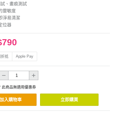
測試、畫痕測試
的靈敏度
即淨易清潔
定位器
$790
利折抵
Apple Pay
* 此商品無適用優惠券
加入購物車
立即購買