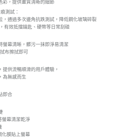
色彩，提供畫質清晰的細節
畫痕測試：
位，通過多次邊角抗跌測試，降低鋼化玻璃碎裂
刮，有效抵擋鑰匙、硬幣等日常刮碰
持螢幕清晰，髒污一抹即淨易清潔
擦拭布擦拭即可
，提供流暢順滑的用戶體驗，
，為無感而生
貼即合
捷
將螢幕清潔乾淨
機
鋼化膜貼上螢幕