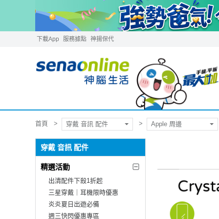
下載App
服務據點
神揚保代
首頁
穿戴 音訊 配件
Apple 周邊
穿戴 音訊 配件
精選活動
出清配件下殺1折起
三星穿戴｜耳機限時優惠
炎炎夏日出遊必備
週三快閃優惠專區