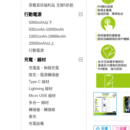
穿戴音訊福利品 全館5折起
行動電源
5000mAh以下
5001mAh-10000mAh
10001mAh-19999mAh
20000mAh以上
行動電源
充電．線材
充電座、無線充電
旅充、電源轉接器
Type C 線材
Lightning 線材
Micro USB 線材
多合一 線材
轉接器、轉接線
車充
充電設備
分享
收藏