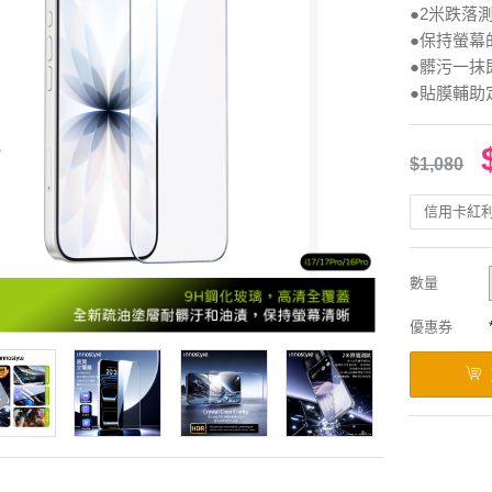
●2米跌落
●保持螢幕
●髒污一抹
●貼膜輔助
$1,080
信用卡紅
數量
優惠券