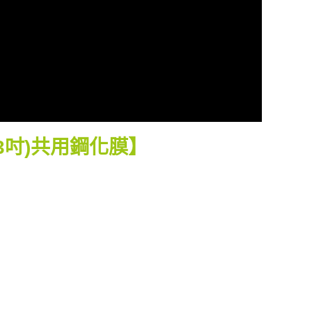
(6.3吋)共用鋼化膜】