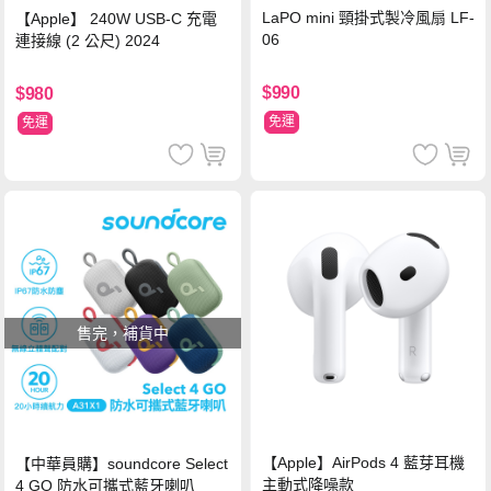
LaPO mini 頸掛式製冷風扇 LF-
【Apple】 240W USB-C 充電
06
連接線 (2 公尺) 2024
$990
$980
免運
免運
售完，補貨中
【Apple】AirPods 4 藍芽耳機
【中華員購】soundcore Select
主動式降噪款
4 GO 防水可攜式藍牙喇叭