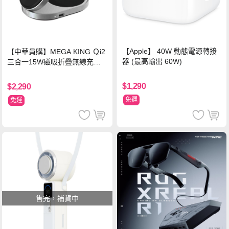
【Apple】 40W 動態電源轉接
【中華員購】MEGA KING Ｑi2
器 (最高輸出 60W)
三合一15W磁吸折疊無線充電
支架 黑
$1,290
$2,290
免運
免運
售完，補貨中