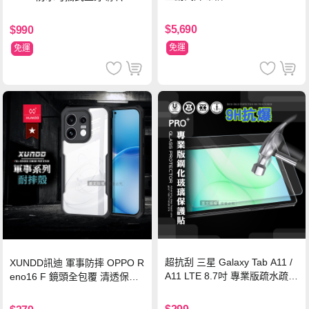
$5,690
$990
免運
免運
超抗刮 三星 Galaxy Tab A11 /
XUNDD訊迪 軍事防摔 OPPO R
A11 LTE 8.7吋 專業版疏水疏油
eno16 F 鏡頭全包覆 清透保護
9H鋼化玻璃膜 平板玻璃貼
殼 手機殼(夜幕黑)