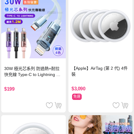
【Apple】AirTag (第 2 代) 4件
30W 極光芯系列 防過熱+耐拉
裝
快充線 Type-C to Lightning 傳
輸充電線(1.2M)黑色
$3,090
$199
免運