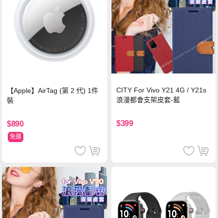
CITY For Vivo Y21 4G / Y21s
【Apple】AirTag (第 2 代) 1件
浪漫都會支架皮套-藍
裝
$399
$890
免運