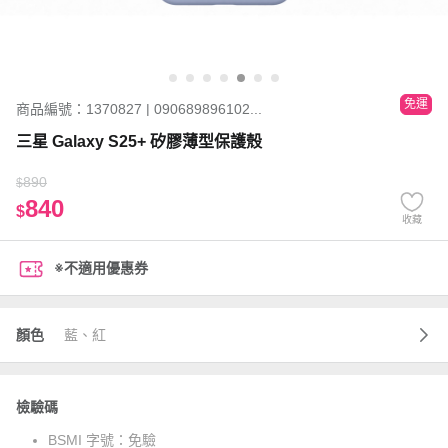
免運
商品編號：1370827 | 090689896102...
三星 Galaxy S25+ 矽膠薄型保護殼
890
$
840
$
收藏
※不適用優惠券
顏色
藍、紅
檢驗碼
BSMI 字號：
免驗