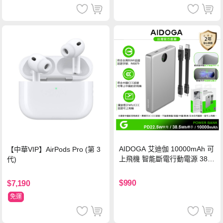
AIDOGA 艾迪伽 10000mAh 可
【中華VIP】AirPods Pro (第 3
上飛機 智能斷電行動電源 38.5
代)
Wh PD雙向快充充電線 鈦銀 台
灣BSMI/中國CCC/歐美CE/FCC
$990
$7,190
認證
免運