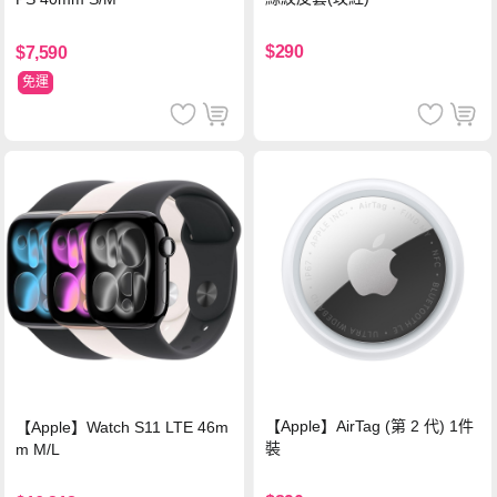
$290
$7,590
免運
【Apple】AirTag (第 2 代) 1件
【Apple】Watch S11 LTE 46m
裝
m M/L