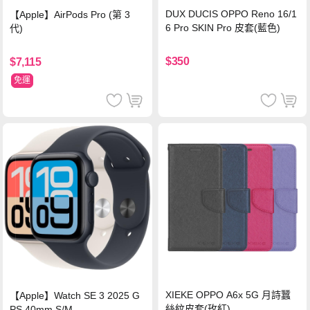
DUX DUCIS OPPO Reno 16/1
【Apple】AirPods Pro (第 3
6 Pro SKIN Pro 皮套(藍色)
代)
$350
$7,115
免運
XIEKE OPPO A6x 5G 月詩蠶
【Apple】Watch SE 3 2025 G
絲紋皮套(玫紅)
PS 40mm S/M