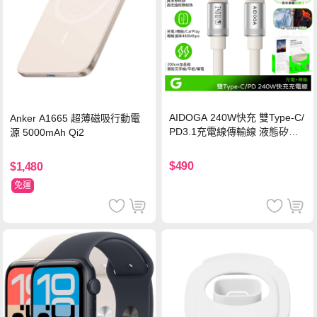
AIDOGA 240W快充 雙Type-C/
Anker A1665 超薄磁吸行動電
PD3.1充電線傳輸線 液態矽膠
源 5000mAh Qi2
硅膠 2M 支援iPhone17/安卓/手
機/平板/筆電
$490
$1,480
免運