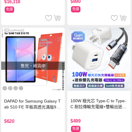
$890
$16,318
免運
免運
售完，補貨中
100W 極光芯 Type-C to Type-
DAPAD for Samsung Galaxy T
C 耐拉傳輸充電線+雙輸出迷你
ab S10 FE 平板高透光滿版9H
氮化鎵充電器
鋼化玻璃保護貼
$499
$620
免運