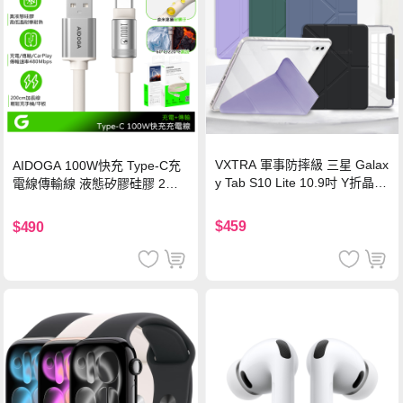
VXTRA 軍事防摔級 三星 Galax
AIDOGA 100W快充 Type-C充
y Tab S10 Lite 10.9吋 Y折晶透
電線傳輸線 液態矽膠硅膠 2M
背蓋立架皮套 含筆槽(經典黑)
支援iPhone17/安卓/手機/平板
$459
$490