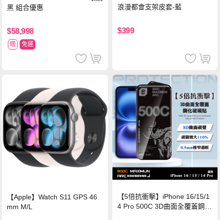
浪漫都會支架皮套-藍
黑 組合優惠
$399
$58,998
贈
免運
【5倍抗衝擊】iPhone 16/15/1
【Apple】Watch S11 GPS 46
4 Pro 500C 3D曲面全覆蓋鋼化
mm M/L
玻璃貼 0.5mm極窄邊框 防指紋