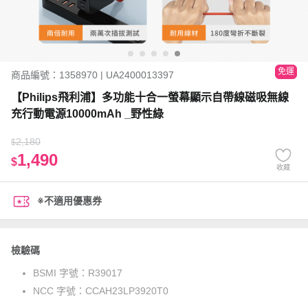
免運
商品編號：1358970 | UA2400013397
【Philips飛利浦】多功能十合一螢幕顯示自帶線磁吸無線
充行動電源10000mAh _野性綠
2,180
$
1,490
$
收藏
※不適用優惠券
檢驗碼
BSMI 字號：
R39017
NCC 字號：
CCAH23LP3920T0