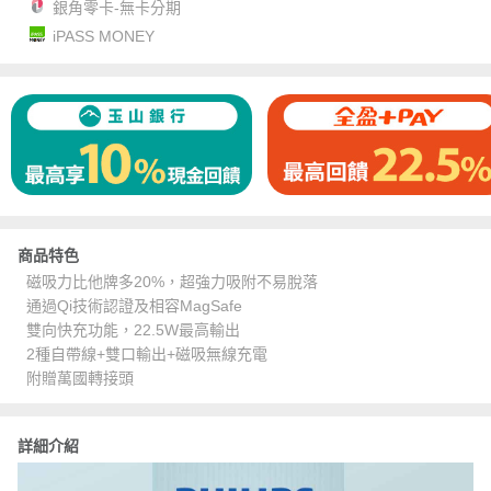
銀角零卡-無卡分期
iPASS MONEY
商品特色
磁吸力比他牌多20%，超強力吸附不易脫落
通過Qi技術認證及相容MagSafe
雙向快充功能，22.5W最高輸出
2種自帶線+雙口輸出+磁吸無線充電
附贈萬國轉接頭
詳細介紹