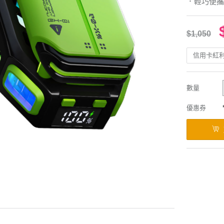
．輕巧便攜
$1,050
信用卡紅
數量
優惠券