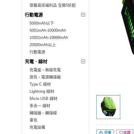
穿戴音訊福利品 全館5折起
行動電源
5000mAh以下
5001mAh-10000mAh
10001mAh-19999mAh
20000mAh以上
行動電源
充電．線材
充電座、無線充電
旅充、電源轉接器
Type C 線材
Lightning 線材
Micro USB 線材
多合一 線材
轉接器、轉接線
車充
充電設備
分享
收藏