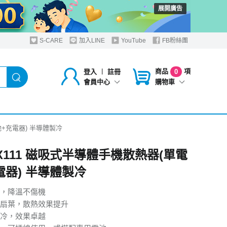
展開廣告
S-CARE
加入LINE
YouTube
FB粉絲團
商品
項
登入
︱
註冊
0
購物車
會員中心
池+充電器) 半導體製冷
 X111 磁吸式半導體手機散熱器(單電
電器) 半導體製冷
，降溫不傷機
扇葉，散熱效果提升
冷，效果卓越