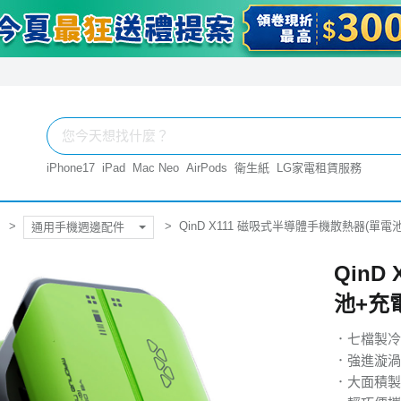
iPhone17
iPad
Mac Neo
AirPods
衛生紙
LG家電租賃服務
QinD X111 磁吸式半導體手機散熱器(單電
通用手機週邊配件
QinD
池+充
．七檔製冷
．強進漩渦
．大面積製