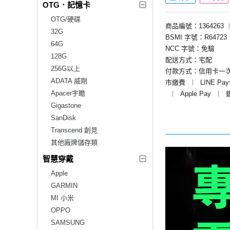
OTG．記憶卡
OTG/硬碟
商品編號：1364263
32G
BSMI 字號：R64723
64G
NCC 字號：免驗
128G
配送方式：宅配
256G以上
付款方式：信用卡一
ADATA 威剛
市繳費
︱
LINE Pa
Apacer宇瞻
︱
Apple Pay
︱
Gigastone
SanDisk
Transcend 創見
其他廠牌儲存類
智慧穿戴
Apple
GARMIN
MI 小米
OPPO
SAMSUNG