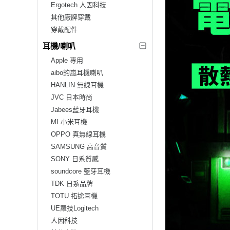
Ergotech 人因科技
其他廠牌穿戴
穿戴配件
耳機/喇叭
Apple 專用
aibo鈞嵐耳機喇叭
HANLIN 無線耳機
JVC 日本時尚
Jabees藍牙耳機
MI 小米耳機
OPPO 真無線耳機
SAMSUNG 高音質
SONY 日系質感
soundcore 藍牙耳機
TDK 日系品牌
TOTU 拓途耳機
UE羅技Logitech
人因科技