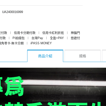
︱
UA2400016999
次付款
︱
信用卡分期付款
︱
信用卡紅利折抵
︱
神腦門
y付款
︱
Pi拍錢包
︱
台灣Pay
︱
全盈+PAY
︱
悠遊付
銀角零卡-無卡分期
︱
iPASS MONEY
商品介紹
規格