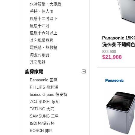
水冷箱扇．大廈扇
手持．個人用
風扇十二吋以下
風扇十四吋
風扇十六吋以上
Panasonic 1
其它風扇品牌
洗衣機 不鏽鋼色 
電熱毯．熱敷墊
S-S【贈基本安
$23,900
陶瓷式暖器
$21,988
其它暖器
廚房家電
Panasonic 國際
PHILIPS 飛利浦
bianco di puro 彼安特
ZOJIRUSHI 象印
TATUNG 大同
SAMSUNG 三星
保溫杯/隨行杯
BOSCH 博世