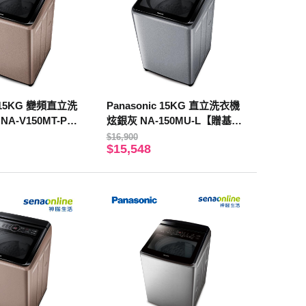
c 15KG 變頻直立洗
Panasonic 15KG 直立洗衣機
A-V150MT-PN
炫銀灰 NA-150MU-L【贈基本
裝】
安裝】
$16,900
$15,548