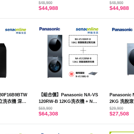
W【贈基本安裝】
S【贈基本
$48,900
$48,900
$44,988
$44,988
80F16B9BTW
【組合價】Panasonic NA-VS
Panasonic
直立洗衣機 深鐵
120RW-B 12KG洗衣機 + NH-
2KG 洗脫
VS100HP-B 10KG乾衣機 贈
$69,900
$29,900
$64,308
$27,508
專用層架