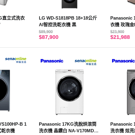
12KG直立式洗衣
LG WD-S1818PB 18+18公斤
Panasonic 19KG 變頻直立洗
W
AI智控洗乾衣機 黑
衣機 玫瑰金N
【贈基本安
$89,900
$23,900
$87,900
$21,988
VS100HP-B 1
Panasonic 17KG洗脫烘滾筒
Panasoni
式乾衣機
洗衣機 晶鑽白 NA-V170MDH-
洗衣機 炫亮銀