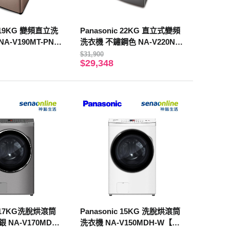
Panasonic 22KG 直立式變頻
A-V190MT-PN
洗衣機 不鏽鋼色 NA-V220NM
裝】
S-S【贈基本安裝】
$31,900
$29,348
c 17KG洗脫烘滾筒
Panasonic 15KG 洗脫烘滾筒
 NA-V170MDH-
洗衣機 NA-V150MDH-W【贈