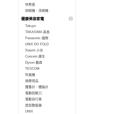
快煮壺
烘碗機．洗碗機
健康美容家電
Tokuyo
TAKASIMA 高島
Panasonic 國際
UNIX DO FOLD
Xiaomi 小米
Concern 康生
Dyson 戴森
TESCOM
吹風機
按摩用品
體重計．體脂計
電動刮鬍刀
電動自行車
造型整髮器
UNIX