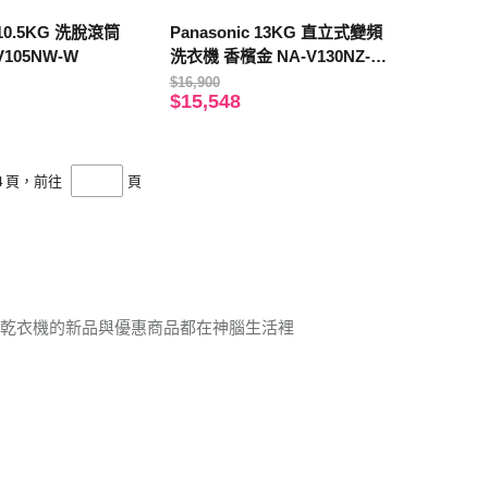
c 10.5KG 洗脫滾筒
Panasonic 13KG 直立式變頻
V105NW-W
洗衣機 香檳金 NA-V130NZ-N
【贈基本安裝】
$16,900
$15,548
4
頁，前往
頁
．乾衣機的新品與優惠商品都在神腦生活裡