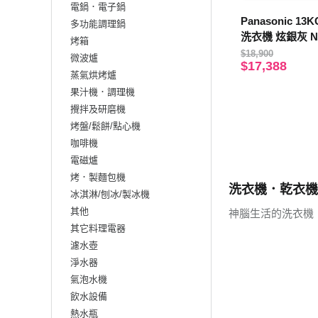
電鍋．電子鍋
Panasonic 
多功能調理鍋
洗衣機 炫銀灰 NA
烤箱
【贈基本安裝】
$18,900
微波爐
$17,388
蒸氣烘烤爐
果汁機．調理機
攪拌及研磨機
烤盤/鬆餅/點心機
咖啡機
電磁爐
烤．製麵包機
洗衣機．乾衣機
冰淇淋/刨冰/製冰機
其他
神腦生活的洗衣機
其它料理電器
濾水壺
淨水器
氣泡水機
飲水設備
熱水瓶