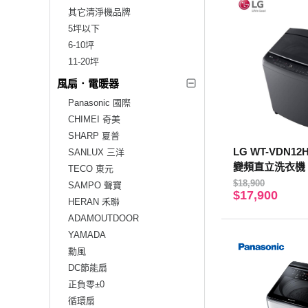
其它清淨機品牌
5坪以下
6-10坪
11-20坪
風扇．電暖器
Panasonic 國際
CHIMEI 奇美
SHARP 夏普
LG WT-VDN12
SANLUX 三洋
變頻直立洗衣機
TECO 東元
$18,900
SAMPO 聲寶
$17,900
HERAN 禾聯
ADAMOUTDOOR
YAMADA
勳風
DC節能扇
正負零±0
循環扇