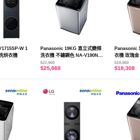
V1715SP-W 1
Panasonic 19KG 直立式變頻
Panasoni
雙控洗烘衣機
洗衣機 不鏽鋼色 NA-V190NM
衣機 玫瑰金 N
S-S【贈基本安裝】
【贈基本安
$27,900
$19,900
$25,668
$18,308