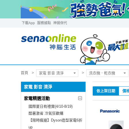
下載App
服務據點
神揚保代
首頁
家電 影音 清淨
洗衣機．乾衣機
家電 影音 清淨
依上架日期
價
家電精選活動
國際夏日有禮賞(4/10-8/19)
酷暑激省 冷氣狂歡購
【限時瘋搶】Dyson造型家電6折
up