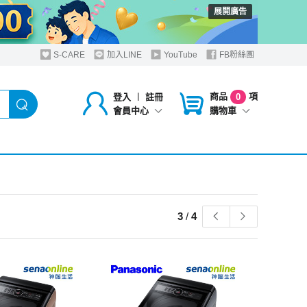
展開廣告
S-CARE
加入LINE
YouTube
FB粉絲團
商品
項
登入
︱
註冊
0
購物車
會員中心
3
/
4