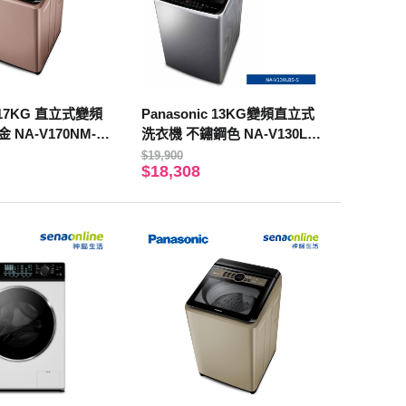
c 17KG 直立式變頻
Panasonic 13KG變頻直立式
 NA-V170NM-P
洗衣機 不鏽鋼色 NA-V130LB
安裝】
S-S【贈基本安裝】
$19,900
$18,308