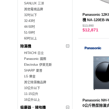
SANLUX 三洋
其他電視品牌
Panasonic 
32吋以下
機 NA-120EB-
32-43吋
$13,990
44-50吋
$12,871
51-59吋
60吋以上
除濕機
HITACHI 日立
Panasonic 國際
Electrolux 伊萊克斯
SHARP 夏普
LG 樂金
其它除濕機品牌
10公升以下
11-15公升
16公升以上
Panasonic NH-
0公斤熱泵除濕
吸塵器．掃地機