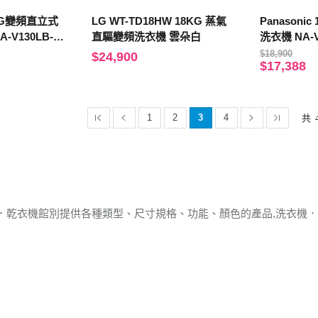
13KG變頻直立式
LG WT-TD18HW 18KG 蒸氣
Panasoni
-V130LB-L
直驅變頻洗衣機 雲朵白
洗衣機 NA-
$18,900
$24,900
$17,388
1
2
3
4
共
．乾衣機館別提供各種類型、尺寸規格、功能、顏色的產品,洗衣機