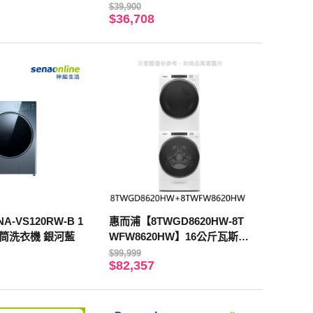
安裝】
基本安裝】
$39,900
$36,708
 NA-VS120RW-B 1
惠而浦【8TWGD8620HW-8T
滾筒洗衣機 銀河藍
WFW8620HW】16公斤瓦斯型
滾筒乾衣機+17公斤滾筒洗衣
$99,999
$82,357
機含標準安裝