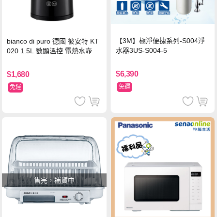
【3M】極淨便捷系列-S004淨
bianco di puro 德國 彼安特 KT
水器3US-S004-5
020 1.5L 數顯溫控 電熱水壺
$6,390
$1,680
免運
免運
售完，補貨中