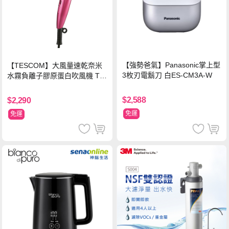
【強勢爸氣】Panasonic掌上型
【TESCOM】大風量速乾奈米
3枚刃電鬍刀 白ES-CM3A-W
水霧負離子膠原蛋白吹風機 TC
D3000TW 桃紅色 TCD-3000T
W
$2,588
$2,290
免運
免運