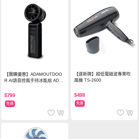
【達新牌】超低電磁波專業吹
【團購優惠】ADAMOUTDOO
風機 TS-2600
R AI語音控風手持冰能扇 ADFN
-HTF520AI
$498
$799
免運
免運