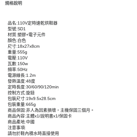
規格說明
品名:110V定時速乾烘鞋器
型號:SD1
材質:塑膠+電子元件
顏色:白色
尺寸:18x27x8cm
重量:555g
電壓:110V
瓦數:150w
頻率:50Hz
電源線長:1.2m
發熱溫度:48度
定時長度:30/60/90/120min
控制方式:旋鈕
包裝尺寸:19x9.5x28.5cm
包裝重量:665g
商品保固:非人為因素損壞，主機保固三個月。
商品內容:主體x1/說明書x1/保固卡
商品產地:中國
注意事項:
請勿於鞋內積水時直接使用