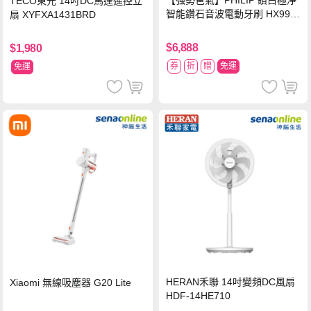
【強勢爸氣】PHILIP 鑽白極淨
TECO東元 14吋DC馬達遙控立
智能鑽石音波電動牙刷 HX992
扇 XYFXA1431BRD
4【贈亮白刷頭】
$6,888
$1,980
券
折
贈
免運
免運
HERAN禾聯 14吋變頻DC風扇
Xiaomi 無線吸塵器 G20 Lite
HDF-14HE710