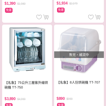
$1,934
$1,390
$2,079
$1,980
免運
免運
售完，補貨中
【名象】8人份烘碗機 TT-707
【名象】75公升三層紫外線烘
碗機 TT-750
$890
$3,890
$990
$4,990
免運
免運