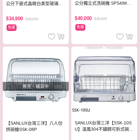
公分獨立式洗碗機 SPS4IMW0
公分下嵌式晶緻白美型玻璃洗
0X
碗機 SJU4EKW00W
$40,000
$34,900
$48,800
$48,900
免運
免運
售完，補貨中
SANLUX台灣三洋【SSK-10S
【SANLUX台灣三洋】八人份
U】溫風304不鏽鋼可拆式碗盤
烘碗機SSK-08P
架可烘碗機