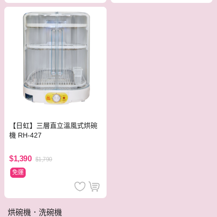
【日虹】三層直立溫風式烘碗
機 RH-427
$1,390
$1,790
免運
烘碗機．洗碗機