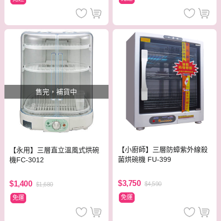
售完，補貨中
【小廚師】三層防蟑紫外線殺
【永用】三層直立溫風式烘碗
菌烘碗機 FU-399
機FC-3012
$3,750
$1,400
$4,590
$1,680
免運
免運