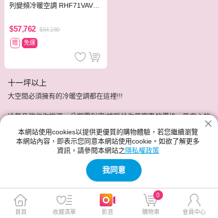
列變頻冷暖空調 RHF71VAVL
T/FTHF71VAVLT
$57,762
$64,180
贈
免運
十一坪以上
大空間必須擁有的冷暖空調都在這裡!!!
冷氣品牌任你挑選，分期零利率!神腦給你最實惠的價格，最安心的
服務品質。
本網站使用cookies以提供更優質的購物體驗，若您繼續瀏覽
本網站內容，即表示您同意本網站使用cookie。如欲了解更多
資訊，請參閱本網站之
隱私權政策
我同意
0
首頁
收藏清單
影音
購物車
會員中心