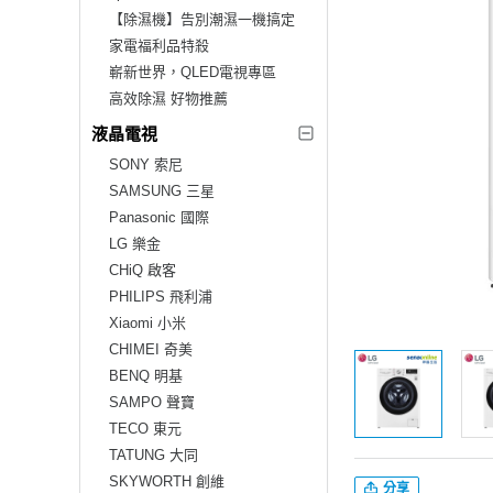
【除濕機】告別潮濕一機搞定
家電福利品特殺
嶄新世界，QLED電視專區
高效除濕 好物推薦
液晶電視
SONY 索尼
SAMSUNG 三星
Panasonic 國際
LG 樂金
CHiQ 啟客
PHILIPS 飛利浦
Xiaomi 小米
CHIMEI 奇美
BENQ 明基
SAMPO 聲寶
TECO 東元
TATUNG 大同
SKYWORTH 創維
分享