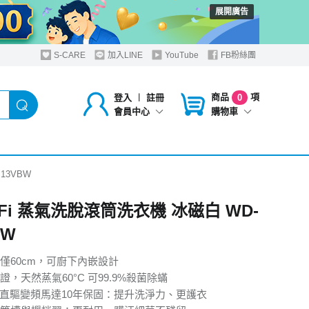
展開廣告
S-CARE
加入LINE
YouTube
FB粉絲團
商品
項
登入
︱
註冊
0
購物車
會員中心
13VBW
iFi 蒸氣洗脫滾筒洗衣機 冰磁白 WD-
BW
僅60cm，可廚下內嵌設計
，天然蒸氣60°C 可99.9%殺菌除蟎
D™ 直驅變頻馬達10年保固：提升洗淨力、更護衣