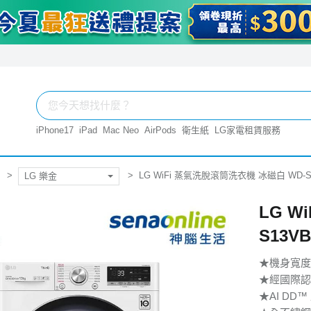
iPhone17
iPad
Mac Neo
AirPods
衛生紙
LG家電租賃服務
LG WiFi 蒸氣洗脫滾筒洗衣機 冰磁白 WD-S
LG 樂金
LG W
S13V
★機身寬度
★經國際認證
★AI D