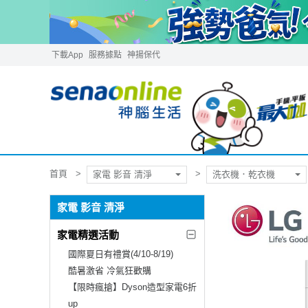
下載App
服務據點
神揚保代
首頁
家電 影音 清淨
洗衣機．乾衣機
家電 影音 清淨
家電精選活動
國際夏日有禮賞(4/10-8/19)
酷暑激省 冷氣狂歡購
【限時瘋搶】Dyson造型家電6折
up