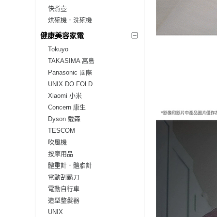
快煮壺
烘碗機．洗碗機
健康美容家電
Tokuyo
TAKASIMA 高島
Panasonic 國際
UNIX DO FOLD
Xiaomi 小米
Concern 康生
Dyson 戴森
TESCOM
吹風機
按摩用品
體重計．體脂計
電動刮鬍刀
電動自行車
造型整髮器
UNIX