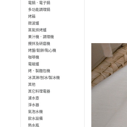
電鍋．電子鍋
多功能調理鍋
烤箱
微波爐
蒸氣烘烤爐
果汁機．調理機
攪拌及研磨機
烤盤/鬆餅/點心機
咖啡機
電磁爐
烤．製麵包機
冰淇淋/刨冰/製冰機
其他
其它料理電器
濾水壺
淨水器
氣泡水機
飲水設備
熱水瓶