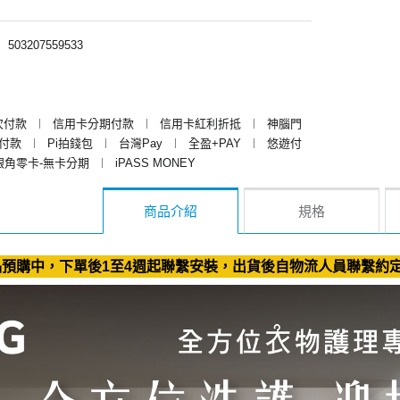
︱
503207559533
次付款
︱
信用卡分期付款
︱
信用卡紅利折抵
︱
神腦門
y付款
︱
Pi拍錢包
︱
台灣Pay
︱
全盈+PAY
︱
悠遊付
銀角零卡-無卡分期
︱
iPASS MONEY
商品介紹
規格
預購中，下單後1至4週起聯繫安裝，出貨後自物流人員聯繫約