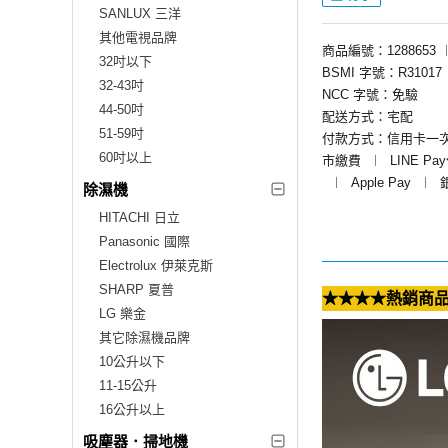
SANLUX 三洋
其他電視品牌
商品編號：1288653
32吋以下
BSMI 字號：R31017
32-43吋
NCC 字號：免驗
44-50吋
配送方式：宅配
51-59吋
付款方式：信用卡一
60吋以上
市繳費
︱
LINE Pa
︱
Apple Pay
︱
除濕機
HITACHI 日立
Panasonic 國際
Electrolux 伊萊克斯
SHARP 夏普
★★★★熱銷商品
LG 樂金
其它除濕機品牌
10公升以下
11-15公升
16公升以上
吸塵器．掃地機