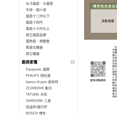
水冷箱扇．大廈扇
手持．個人用
風扇十二吋以下
風扇十四吋
風扇十六吋以上
其它風扇品牌
電熱毯．熱敷墊
陶瓷式暖器
其它暖器
廚房家電
Panasonic 國際
PHILIPS 飛利浦
bianco di puro 彼安特
ZOJIRUSHI 象印
TATUNG 大同
SAMSUNG 三星
保溫杯/隨行杯
BOSCH 博世