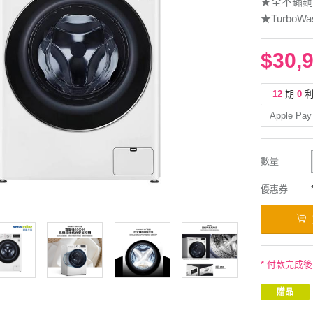
★全不鏽鋼
★Turbo
$30,
12
期
0
Apple Pay
數量
優惠券
* 付款完成
贈品