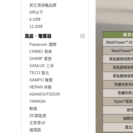
其它清淨機品牌
5坪以下
6-10坪
11-20坪
風扇．電暖器
Panasonic 國際
CHIMEI 奇美
SHARP 夏普
SANLUX 三洋
TECO 東元
SAMPO 聲寶
HERAN 禾聯
ADAMOUTDOOR
YAMADA
勳風
DC節能扇
正負零±0
循環扇