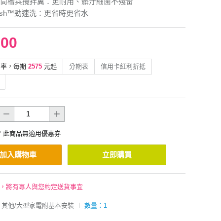
筒槽與攪拌翼：更耐用、髒汙細菌不殘留
Wash™勁速洗：更省時更省水
900
利率，每期
2575
元起
分期表
信用卡紅利折抵
* 此商品無適用優惠券
加入購物車
立即購買
後，將有專人與您約定送貨事宜
其他/大型家電附基本安裝
︱
數量：1