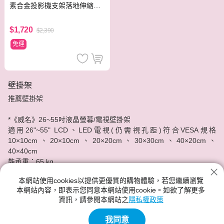
素合金投影機支架落地伸縮彎
折款1.6m
$1,720
$2,390
免運
壁掛架
推薦壁掛架
*《威名》26~55吋液晶螢幕/電視壁掛架
適用26"~55" LCD、LED電視(仍需視孔距)符合VESA規格
10×10cm、20×10cm、20×20cm、30×30cm、40×20cm、
40×40cm
能承重：65 kg
*blacklabel 通用型液晶電視壁掛架 BL-3270 (適用32吋以上)
本網站使用cookies以提供更優質的購物體驗，若您繼續瀏覽
適用32~70吋電視，能承重：65 kg
本網站內容，即表示您同意本網站使用cookie。如欲了解更多
資訊，請參閱本網站之
隱私權政策
刷卡分期零利率!神腦給你最實惠的價格，最安心的服務品質。
我同意