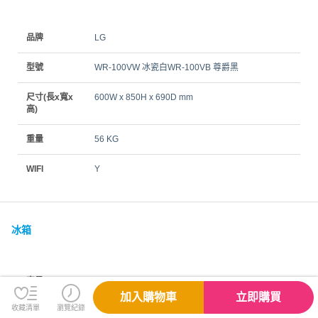
品牌
LG
型號
WR-100VW 冰瓷白WR-100VB 尊爵黑
尺寸(長x寬x
600W x 850H x 690D mm
高)
重量
56 KG
WIFI
Y
冰箱
容量
10 KG
加入購物車
立即購買
收藏清單
瀏覽紀錄