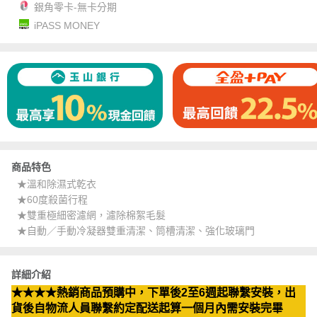
銀角零卡-無卡分期
iPASS MONEY
商品特色
★溫和除濕式乾衣
★60度殺菌行程
★雙重極細密濾網，濾除棉絮毛髮
★自動／手動冷凝器雙重清潔、筒槽清潔、強化玻璃門
詳細介紹
★★★★熱銷商品預購中，下單後2至6週起聯繫安裝，出
貨後自物流人員聯繫約定配送起算一個月內需安裝完畢