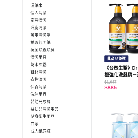
濕紙巾
個人清潔
廚房清潔
浴廁清潔
萬用清潔劑
袖珍包面紙
抗菌除蟲除臭
清潔用具
此商品免運
防水噴霧
《台塑生醫》Dr‘s
鞋材清潔
根強化洗髮精－
衣物清潔
版)三代580g*3
$1,047
保養清潔
$885
洗沐用品
嬰幼兒尿褲
嬰幼兒清潔用品
貼身衛生用品
口罩
成人紙尿褲