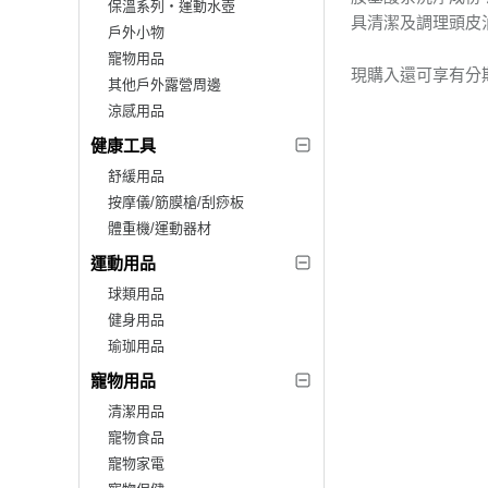
保溫系列‧運動水壺
具清潔及調理頭皮
戶外小物
寵物用品
現購入還可享有分
其他戶外露營周邊
涼感用品
健康工具
舒緩用品
按摩儀/筋膜槍/刮痧板
體重機/運動器材
運動用品
球類用品
健身用品
瑜珈用品
寵物用品
清潔用品
寵物食品
寵物家電