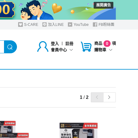
展開廣告
S-CARE
加入LINE
YouTube
FB粉絲團
商品
項
登入
︱
註冊
0
購物車
會員中心
1
/
2