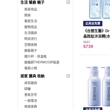
生活 餐廚 親子
居家用品
鍋具
餐廚生活
此商品免運
寵物用品
《台塑生醫》Dr’s
生活寢具
晶胜肽沐浴精(水潤
時尚流行
入
$897
空間收納
$739
銀髮親子
隨行杯．保溫瓶
膳魔師THERMOS杯瓶壺
餐廚小物
居家 寢具 收納
床架寢具
晾曬
香氣芬芳
一般電池
傢俱家飾