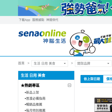
下載App
服務據點
神揚保代
首頁
生活 日用 美食
開架品牌
生活 日用 美食
依上架日期
價
★熱銷專區
▪︎新品上架
▪︎普渡必備指南
▪︎暢銷品推薦
▪︎每月特別推薦