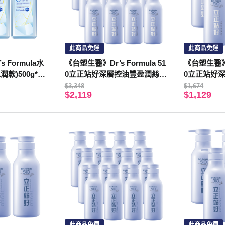
此商品免運
此商品免運
 Formula水
《台塑生醫》Dr’s Formula 51
《台塑生醫》Dr
款)500g*3
0立正站好深層控油豐盈潤絲乳
0立正站好
550g*12入
550g*6入
$3,348
$1,674
$2,119
$1,129