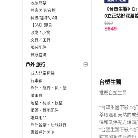
此商品免運
收納層架
《台塑生醫》Dr’s 
居家照明/夜燈
0立正站好深層
科技/趣味/小物
600g*3入
$867
【3M】寢具
$649
收納 / 小物
文具／工具
服裝配件
質感包飾
戶外 旅行
成人兒童睡袋
行李箱
台塑生醫
戶外．旅行．包．袋
推薦台塑生醫
晴雨具
睡墊‧枕頭‧軟墊
*台塑生醫下殺72
帳篷‧營地配件
萃取溫和天然的成
燈具用品
溫和洗淨配方讓頭
戶外餐廚‧功能器具
*台塑生醫下殺72折
露營戶外照明
胺基酸系洗淨成份 