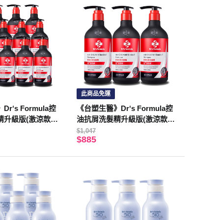
此商品免運
r‘s Formula控
《台塑生醫》Dr‘s Formula控
升級版(激涼款)
油抗屑洗髮精升級版(激涼款)
2入
三代580g*3入
$1,047
$885