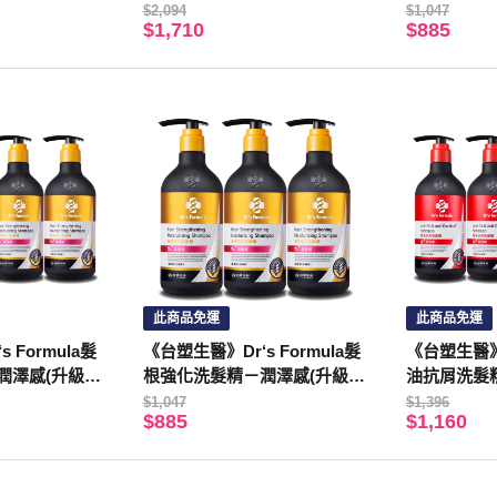
版)三代580g*6入
g*3入
$2,094
$1,047
$1,710
$885
此商品免運
此商品免運
 Formula髮
《台塑生醫》Dr‘s Formula髮
《台塑生醫》D
潤澤感(升級
根強化洗髮精－潤澤感(升級
油抗屑洗髮精
入
版)三代580g*3入
三代580g*4
$1,047
$1,396
$885
$1,160