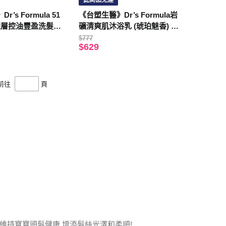
此商品免運
’s Formula 51
《台塑生醫》Dr’s Formula岩
深層控油豐盈洗髮精
礦清爽肌沐浴乳 (琥珀魅香) 80
0g*3入
$777
$629
前往
頁
 維持寶寶頭髮健康 增添髮絲光澤和柔順!