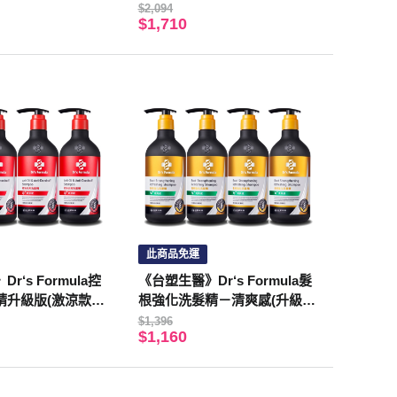
版)三代580g*6入
$2,094
$1,710
此商品免運
r‘s Formula控
《台塑生醫》Dr‘s Formula髮
升級版(激涼款)
根強化洗髮精－清爽感(升級
入
版)三代580g*4入
$1,396
$1,160