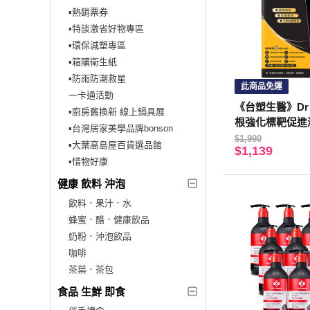
▪︎熱銷票券
▪︎特談激省好物專區
▪︎環保減塑專區
▪︎箱購衛生紙
▪︎防雨防潮救星
此商品免運
一卡通活動
《台塑生醫》Dr’s
▪︎廚房舊換新 線上鍋具展
根強化標靶促進液
▪︎台灣居家美學品牌bonson
$1,990
▪︎大葉高島屋百貨選品館
$1,139
▪︎惜物好康
健康 飲料 沖泡
飲料．果汁．水
蜂蜜．醋．健康飲品
奶粉．沖泡飲品
咖啡
茶葉．茶包
食品 生鮮 即食