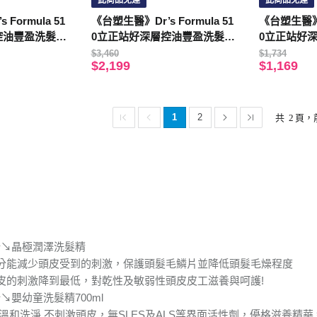
此商品免運
此商品免運
Formula 51
《台塑生醫》Dr’s Formula 51
《台塑生醫》Dr
控油豐盈洗髮精
0立正站好深層控油豐盈洗髮精
0立正站好
600g*12入
600g*6入
$3,460
$1,734
$2,199
$1,169
1
2
共
2
頁，
折↘晶極潤澤洗髮精
分能減少頭皮受到的刺激，保護頭髮毛鱗片並降低頭髮毛燥程度
皮的刺激降到最低，對乾性及敏弱性頭皮皮工滋養與呵護!
↘嬰幼童洗髮精700ml
溫和洗淨 不刺激頭皮，無SLES及ALS等界面活性劑，優格滋養精華