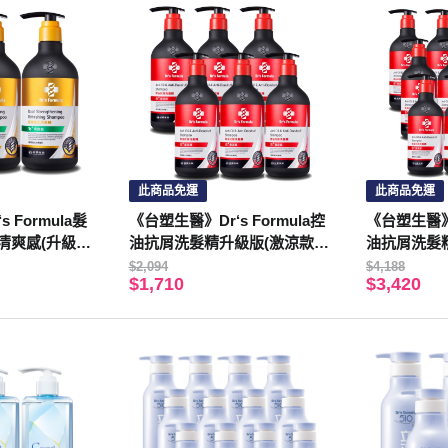
此商品免運
此商品免運
 Formula髮
《台塑生醫》Dr‘s Formula控
《台塑生醫》D
清爽感(升級
油抗屑洗髮精升級版(激涼款)
油抗屑洗髮精
入
三代580g*6入
三代580g*1
$2,094
$4,188
$1,710
$3,420