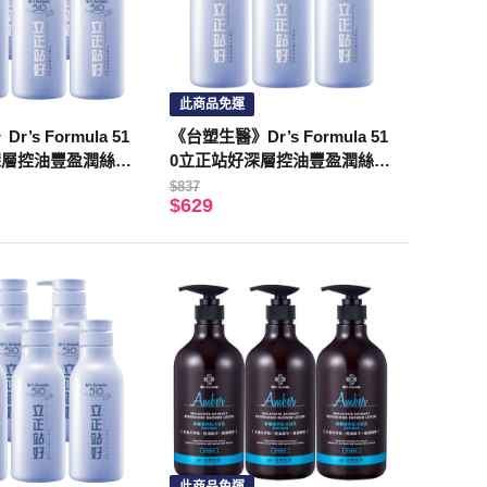
此商品免運
’s Formula 51
《台塑生醫》Dr’s Formula 51
深層控油豐盈潤絲乳
0立正站好深層控油豐盈潤絲乳
550g*3入
$837
$629