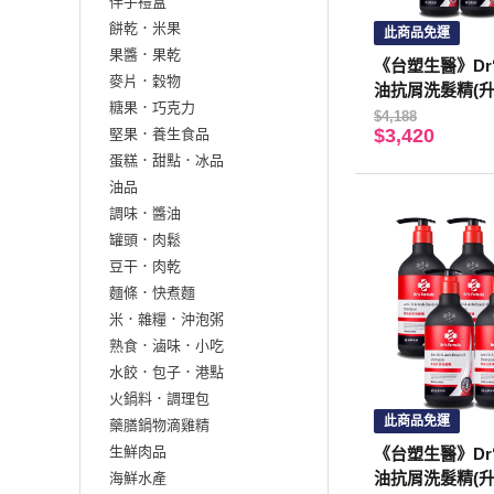
伴手禮盒
餅乾．米果
此商品免運
果醬．果乾
《台塑生醫》Dr‘s
麥片．穀物
油抗屑洗髮精(升
糖果．巧克力
g*12入
$4,188
$3,420
堅果．養生食品
蛋糕．甜點．冰品
油品
調味．醬油
罐頭．肉鬆
豆干．肉乾
麵條．快煮麵
米．雜糧．沖泡粥
熟食．滷味．小吃
水餃．包子．港點
火鍋料．調理包
此商品免運
藥膳鍋物滴雞精
生鮮肉品
《台塑生醫》Dr‘s
油抗屑洗髮精(升
海鮮水產