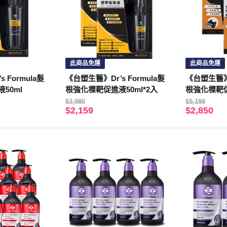
此商品免運
此商品免運
 Formula髮
《台塑生醫》Dr’s Formula髮
《台塑生醫》Dr
50ml
根強化標靶促進液50ml*2入
根強化標靶
組)*2入
$3,980
$5,198
$2,159
$2,850