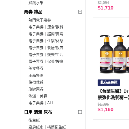
g*6入
鮮蔬水果
$2,094
$1,710
票券 禮品
熱門電子票券
電子票券｜速食/飲料
電子票券｜超商/賣場
電子票券｜住宿/休憩
電子票券｜餐廳/飯店
電子票券｜娛樂/生活
電子票券｜保養/按摩
美食餐券
王品集團
住宿休憩
此商品免運
旅遊票券
《台塑生醫》Dr‘s
泡湯．美容
根強化洗髮精－
電子票券｜ALL
版)三代580g*4
$1,396
$1,160
日用 清潔 尿布
衛生紙
廚房紙巾｜捲筒衛生紙