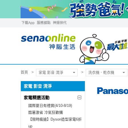
下載App
服務據點
神揚保代
首頁
家電 影音 清淨
洗衣機．乾衣機
家電 影音 清淨
家電精選活動
國際夏日有禮賞(4/10-8/19)
酷暑激省 冷氣狂歡購
【限時瘋搶】Dyson造型家電6折
up