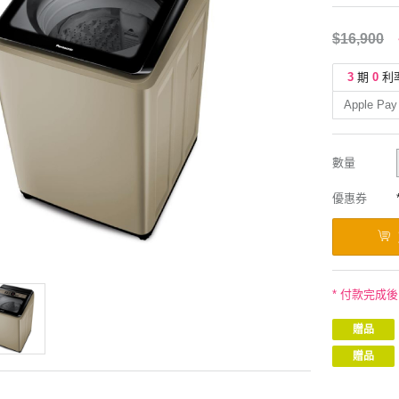
$16,900
3
期
0
利
Apple Pay
數量
優惠券
* 付款完成
贈品
贈品