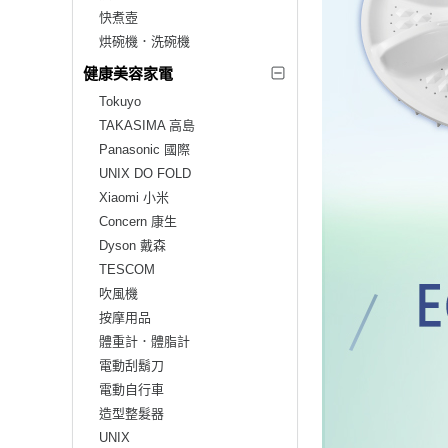
快煮壺
烘碗機．洗碗機
健康美容家電
Tokuyo
TAKASIMA 高島
Panasonic 國際
UNIX DO FOLD
Xiaomi 小米
Concern 康生
Dyson 戴森
TESCOM
吹風機
按摩用品
體重計．體脂計
電動刮鬍刀
電動自行車
造型整髮器
UNIX