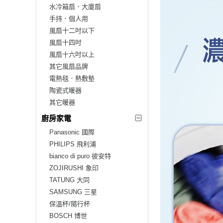
水冷箱扇．大廈扇
手持．個人用
風扇十二吋以下
風扇十四吋
風扇十六吋以上
其它風扇品牌
電熱毯．熱敷墊
陶瓷式暖器
其它暖器
廚房家電
Panasonic 國際
PHILIPS 飛利浦
bianco di puro 彼安特
ZOJIRUSHI 象印
TATUNG 大同
SAMSUNG 三星
保溫杯/隨行杯
BOSCH 博世