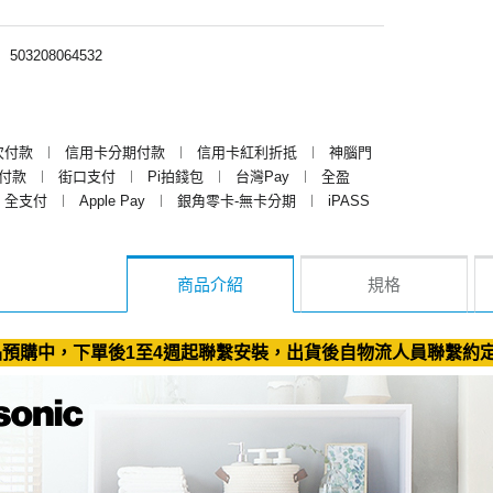
︱
503208064532
次付款
︱
信用卡分期付款
︱
信用卡紅利折抵
︱
神腦門
y付款
︱
街口支付
︱
Pi拍錢包
︱
台灣Pay
︱
全盈
全支付
︱
Apple Pay
︱
銀角零卡-無卡分期
︱
iPASS
商品介紹
規格
預購中，下單後1至4週起聯繫安裝，出貨後自物流人員聯繫約