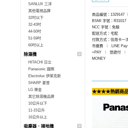
SANLUX 三洋
其他電視品牌
商品編號：1329147
32吋以下
BSMI 字號：R31017
32-43吋
NCC 字號：免驗
44-50吋
配送方式：宅配
51-59吋
付款方式：信用卡一
60吋以上
市繳費
︱
LINE Pa
+PAY
︱
悠遊付
︱
除濕機
MONEY
HITACHI 日立
Panasonic 國際
Electrolux 伊萊克斯
SHARP 夏普
LG 樂金
★★★★熱銷商品
其它除濕機品牌
10公升以下
11-15公升
16公升以上
吸塵器．掃地機