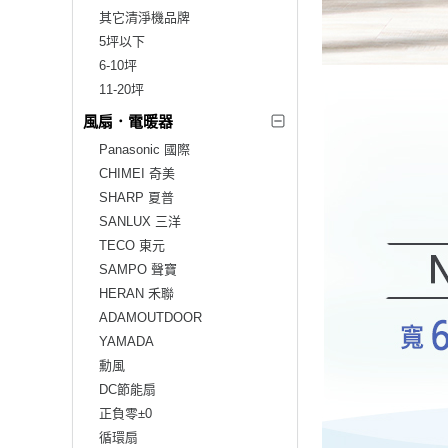
其它清淨機品牌
5坪以下
6-10坪
11-20坪
風扇．電暖器
Panasonic 國際
CHIMEI 奇美
SHARP 夏普
SANLUX 三洋
TECO 東元
SAMPO 聲寶
HERAN 禾聯
ADAMOUTDOOR
YAMADA
勳風
DC節能扇
正負零±0
循環扇