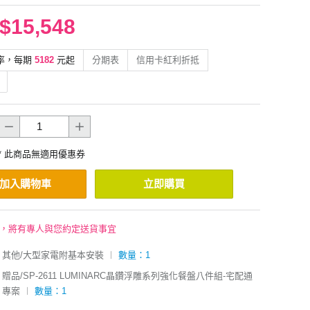
$15,548
率，每期
5182
元起
分期表
信用卡紅利折抵
* 此商品無適用優惠券
加入購物車
立即購買
後，將有專人與您約定送貨事宜
其他/大型家電附基本安裝
︱
數量：1
贈品/SP-2611 LUMINARC晶鑽浮雕系列強化餐盤八件組-宅配通
專案
︱
數量：1