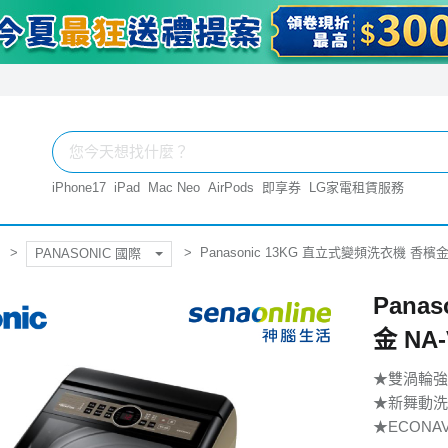
iPhone17
iPad
Mac Neo
AirPods
即享券
LG家電租賃服務
Panasonic 13KG 直立式變頻洗衣機 香檳
PANASONIC 國際
Pana
金 NA
★雙渦輪強
★新舞動洗
★ECONA