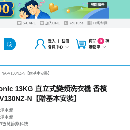
展開廣告
S-CARE
加入LINE
YouTube
FB粉絲團
商品
項
登入
︱
註冊
0
購物車
會員中心
金 NA-V130NZ-N【贈基本安裝】
sonic 13KG 直立式變頻洗衣機 香檳
-V130NZ-N【贈基本安裝】
淨水流
淨水流
VI智慧節能科技