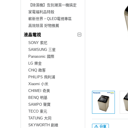
【除濕機】告別潮濕一機搞定
家電福利品特殺
嶄新世界，QLED電視專區
高效除濕 好物推薦
液晶電視
SONY 索尼
SAMSUNG 三星
Panasonic 國際
LG 樂金
CHiQ 啟客
PHILIPS 飛利浦
Xiaomi 小米
CHIMEI 奇美
BENQ 明基
SAMPO 聲寶
TECO 東元
TATUNG 大同
SKYWORTH 創維
分享