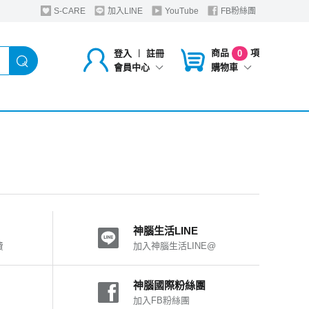
S-CARE
加入LINE
YouTube
FB粉絲團
商品
項
登入
︱
註冊
0
購物車
會員中心
神腦生活LINE
費
加入神腦生活LINE@
神腦國際粉絲團
加入FB粉絲團