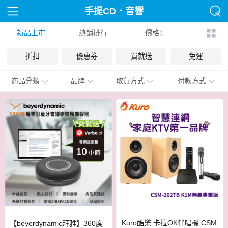
手提CD．音響
新品上市
熱銷排行
價格
折扣
優惠券
買就送
免運
商品分類
品牌
取貨方式
付款方式
Kuro酷樂 卡拉OK伴唱機 CSM
【beyerdynamic拜雅】360度