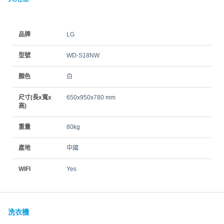
品牌
LG
型號
WD-S18NW
顏色
白
尺寸(長x寬x
650x950x780 mm
高)
重量
80kg
產地
中國
WIFI
Yes
洗衣機