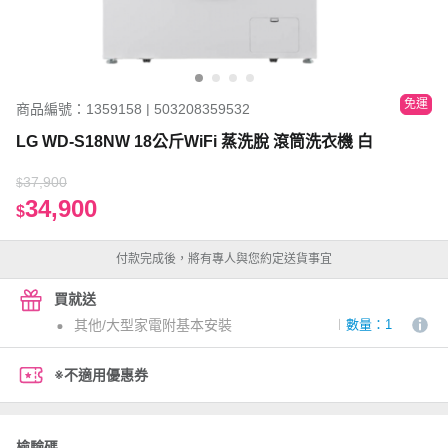
免運
商品編號：1359158 | 503208359532
LG WD-S18NW 18公斤WiFi 蒸洗脫 滾筒洗衣機 白
37,900
$
34,900
$
付款完成後，將有專人與您約定送貨事宜
買就送
其他/大型家電附基本安裝
數量：1
※不適用優惠券
檢驗碼