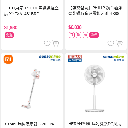
【強勢爸氣】PHILIP 鑽白極淨
TECO東元 14吋DC馬達遙控立
智能鑽石音波電動牙刷 HX992
扇 XYFXA1431BRD
4【贈亮白刷頭】
$6,888
$1,980
券
折
贈
免運
免運
HERAN禾聯 14吋變頻DC風扇
Xiaomi 無線吸塵器 G20 Lite