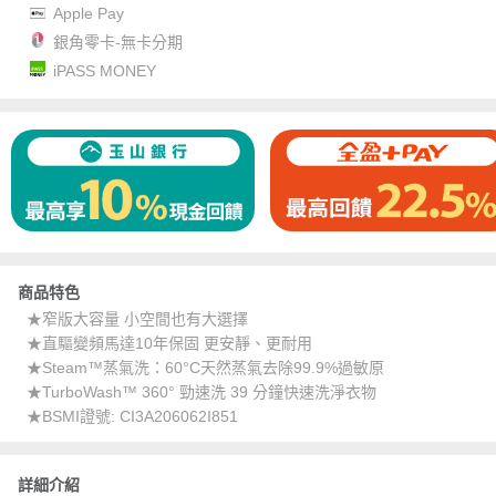
Apple Pay
銀角零卡-無卡分期
iPASS MONEY
商品特色
★窄版大容量 小空間也有大選擇
★直驅變頻馬達10年保固 更安靜、更耐用
★Steam™蒸氣洗：60°C天然蒸氣去除99.9%過敏原
★TurboWash™ 360° 勁速洗 39 分鐘快速洗淨衣物
★BSMI證號: CI3A206062I851
詳細介紹