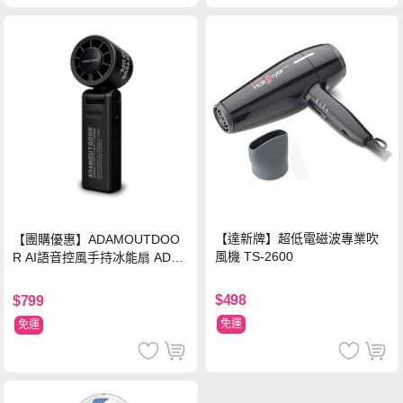
【達新牌】超低電磁波專業吹
【團購優惠】ADAMOUTDOO
風機 TS-2600
R AI語音控風手持冰能扇 ADFN
-HTF520AI
$498
$799
免運
免運