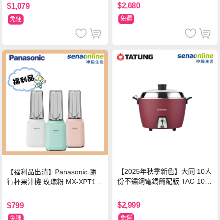
$2,680
$1,079
免運
免運
【2025年秋季新色】大同 10人
【福利品出清】Panasonic 隨
份不鏽鋼電鍋簡配版 TAC-10L-
行杯果汁機 玫瑰粉 MX-XPT10
MCRL 莓果紅
3-P
$2,999
$799
免運
免運