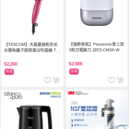
【強勢爸氣】Panasonic掌上型
【TESCOM】大風量速乾奈米
3枚刃電鬍刀 白ES-CM3A-W
水霧負離子膠原蛋白吹風機 TC
D3000TW 桃紅色 TCD-3000T
W
$2,588
$2,290
免運
免運