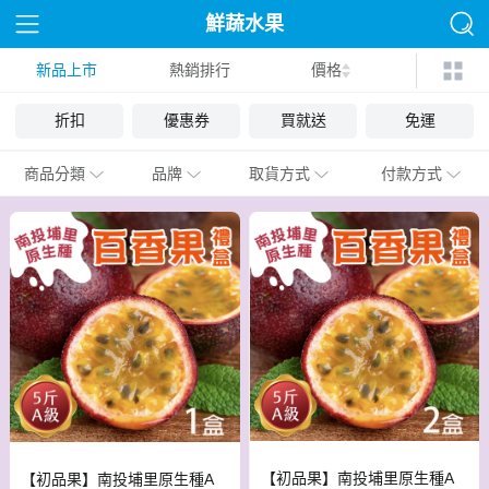
鮮蔬水果
新品上市
熱銷排行
價格
折扣
優惠券
買就送
免運
商品分類
品牌
取貨方式
付款方式
【初品果】南投埔里原生種A
【初品果】南投埔里原生種A