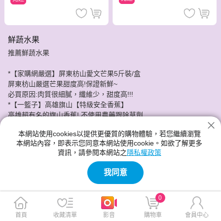
鮮蔬水果
推薦鮮蔬水果
*【家購網嚴選】屏東枋山愛文芒果5斤裝/盒
屏東枋山嚴選芒果甜度高!保證新鮮~
必買原因:肉質很細膩，纖維少，甜度高!!!
*【一籃子】高雄旗山【特級安全香蕉】
高雄超有名的旗山香蕉! 不使用農藥跟除草劑
不僅僅是香氣濃郁它的口感又好
本網站使用cookies以提供更優質的購物體驗，若您繼續瀏覽
愛香蕉的你一定要買~~~~
本網站內容，即表示您同意本網站使用cookie。如欲了解更多
資訊，請參閱本網站之
隱私權政策
分期零利率!神腦給你最實惠的價格，最安心的服務品質。
我同意
0
首頁
收藏清單
影音
購物車
會員中心