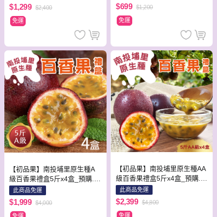
$699
$1,299
$1,200
$2,400
免運
免運
【初品果】南投埔里原生種AA
【初品果】南投埔里原生種A
級百香果禮盒5斤x4盒_預購.周
級百香果禮盒5斤x4盒_預購.周
五-周日及例假日前一天不出貨
五-周日及例假日前一天不出貨
此商品免運
此商品免運
$2,399
$1,999
$4,800
$4,000
免運
免運