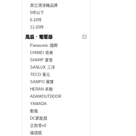
其它清淨機品牌
5坪以下
6-10坪
11-20坪
風扇．電暖器
Panasonic 國際
CHIMEI 奇美
SHARP 夏普
SANLUX 三洋
TECO 東元
SAMPO 聲寶
HERAN 禾聯
ADAMOUTDOOR
YAMADA
勳風
DC節能扇
正負零±0
循環扇