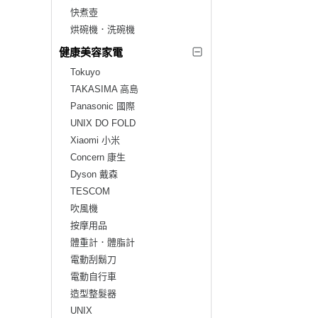
快煮壺
烘碗機．洗碗機
健康美容家電
Tokuyo
TAKASIMA 高島
Panasonic 國際
UNIX DO FOLD
Xiaomi 小米
Concern 康生
Dyson 戴森
TESCOM
吹風機
按摩用品
體重計．體脂計
電動刮鬍刀
電動自行車
造型整髮器
UNIX