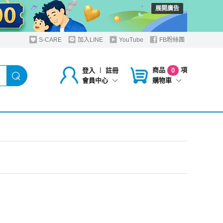
展開廣告
S-CARE
加入LINE
YouTube
FB粉絲團
商品
項
登入
︱
註冊
0
購物車
會員中心