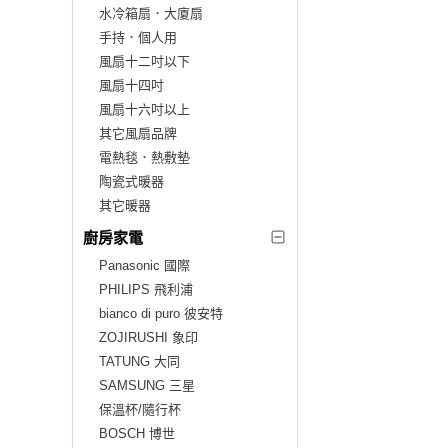
水冷箱扇．大廈扇
手持．個人用
風扇十二吋以下
風扇十四吋
風扇十六吋以上
其它風扇品牌
電熱毯．熱敷墊
陶瓷式暖器
其它暖器
廚房家電
Panasonic 國際
PHILIPS 飛利浦
bianco di puro 彼安特
ZOJIRUSHI 象印
TATUNG 大同
SAMSUNG 三星
保溫杯/隨行杯
BOSCH 博世