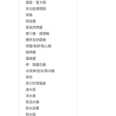
電鍋．電子鍋
多功能調理鍋
烤箱
微波爐
蒸氣烘烤爐
果汁機．調理機
攪拌及研磨機
烤盤/鬆餅/點心機
咖啡機
電磁爐
烤．製麵包機
冰淇淋/刨冰/製冰機
其他
其它料理電器
濾水壺
淨水器
氣泡水機
飲水設備
熱水瓶