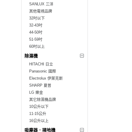
SANLUX 三洋
其他電視品牌
32吋以下
32-43吋
44-50吋
51-59吋
60吋以上
除濕機
HITACHI 日立
Panasonic 國際
Electrolux 伊萊克斯
SHARP 夏普
LG 樂金
其它除濕機品牌
10公升以下
11-15公升
16公升以上
吸塵器．掃地機