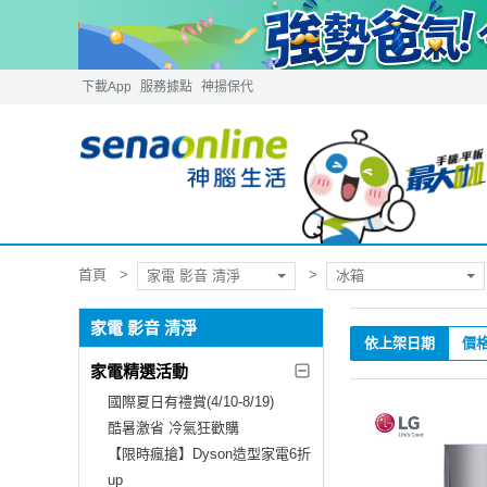
下載App
服務據點
神揚保代
首頁
家電 影音 清淨
冰箱
家電 影音 清淨
依上架日期
價
家電精選活動
國際夏日有禮賞(4/10-8/19)
酷暑激省 冷氣狂歡購
【限時瘋搶】Dyson造型家電6折
up