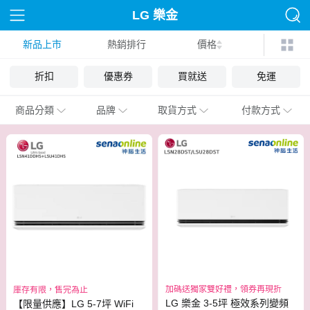
LG 樂金
新品上市
熱銷排行
價格
折扣
優惠券
買就送
免運
商品分類
品牌
取貨方式
付款方式
加碼送獨家雙好禮，領券再現折
庫存有限，售完為止
LG 樂金 3-5坪 極效系列變頻
【限量供應】LG 5-7坪 WiFi