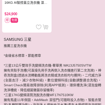
16KG AI智控直立洗衣機 深鐵
黑
$24,900
贈
免運
SAMSUNG 三星
推薦三星洗衣機
*金級省水標章，節能標章
*三星13公斤雙效手洗變頻洗衣機-奢華黑 WA13J5750SV/TW
擁有貝殼手洗槽(可直接先用手洗再倒入洗衣機進行第二次洗滌)，神
奇洗劑盒(透過水流轉動能將洗衣精或洗衣粉均勻攪拌)，二代威力淨
(全面去汙、減少衣物糾結)，數位變頻科技(自動調整適合洗程)，
Smart Check簡易故障排除(利用APP檢測)，環保槽洗淨(浸泡旋轉
洗淨槽統、降低細菌黴菌存留機率)
*三星17KG變頻滾筒洗脫洗衣機WF17N7510KW
擁有馬達11年保固，AddWash 潔徑門(可隨時投入衣物)，智能衣管
家(多種智慧功能)，泡泡淨 & 噴射去汙水瀑(產生大量綿密泡泡搭配