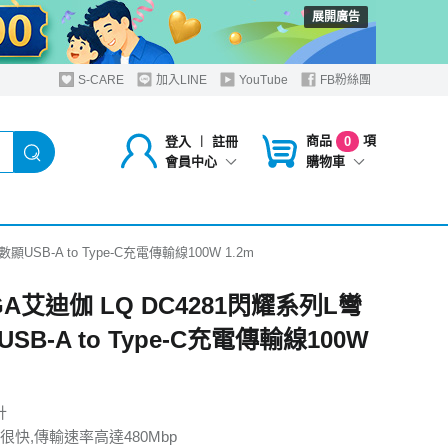
展開廣告
S-CARE
加入LINE
YouTube
FB粉絲團
商品
項
登入
︱
註冊
0
購物車
會員中心
USB-A to Type-C充電傳輸線100W 1.2m
GA艾迪伽 LQ DC4281閃耀系列L彎
SB-A to Type-C充電傳輸線100W
計
很快,傳輸速率高達480Mbp