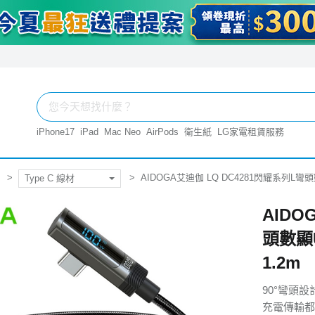
iPhone17
iPad
Mac Neo
AirPods
衛生紙
LG家電租賃服務
AIDOGA艾迪伽 LQ DC4281閃耀系列L彎頭數顯
Type C 線材
AIDO
頭數顯U
1.2m
90°彎頭設
充電傳輸都