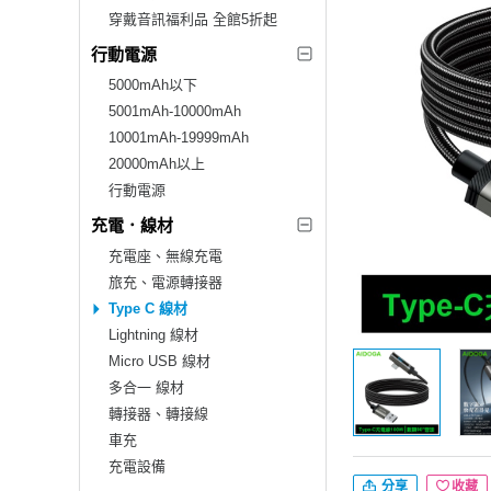
穿戴音訊福利品 全館5折起
行動電源
5000mAh以下
5001mAh-10000mAh
10001mAh-19999mAh
20000mAh以上
行動電源
充電．線材
充電座、無線充電
旅充、電源轉接器
Type C 線材
Lightning 線材
Micro USB 線材
多合一 線材
轉接器、轉接線
車充
充電設備
分享
收藏