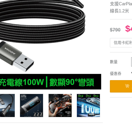
支援CarP
線長1.2米
$
$790
信用卡紅
數量
優惠券