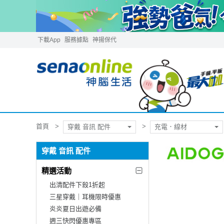
下載App
服務據點
神揚保代
首頁
穿戴 音訊 配件
充電．線材
穿戴 音訊 配件
精選活動
出清配件下殺1折起
三星穿戴｜耳機限時優惠
炎炎夏日出遊必備
週三快閃優惠專區