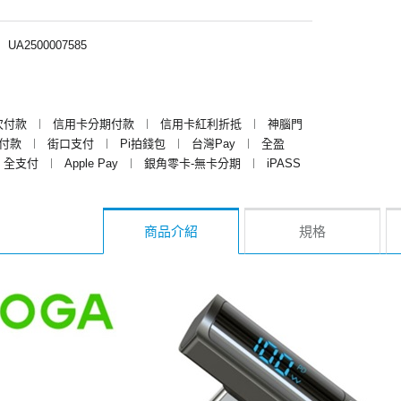
︱
UA2500007585
次付款
︱
信用卡分期付款
︱
信用卡紅利折抵
︱
神腦門
y付款
︱
街口支付
︱
Pi拍錢包
︱
台灣Pay
︱
全盈
全支付
︱
Apple Pay
︱
銀角零卡-無卡分期
︱
iPASS
商品介紹
規格