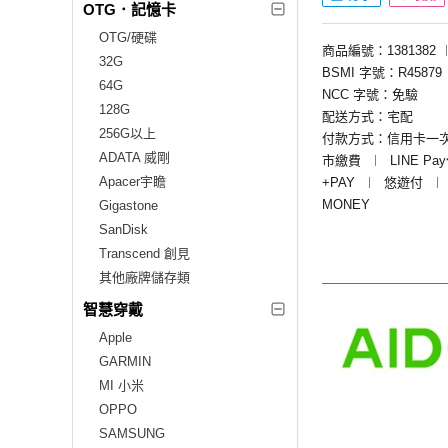
OTG．記憶卡
OTG/硬碟
商品編號：1381382
32G
BSMI 字號：R45879
64G
NCC 字號：免驗
128G
配送方式：宅配
256G以上
付款方式：信用卡一
ADATA 威剛
市繳費
︱
LINE Pa
Apacer宇瞻
+PAY
︱
悠遊付
︱
MONEY
Gigastone
SanDisk
Transcend 創見
其他廠牌儲存類
智慧穿戴
Apple
GARMIN
MI 小米
OPPO
SAMSUNG