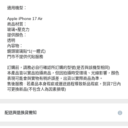
適用機型：
Apple iPhone 17 Air
商品材質：
玻璃+壓克力
提供顏色：
透明
內容物：
鏡頭玻璃貼*1(一體式)
門市不提供代貼服務
訂購前，請務必自行確認所訂購的型號(是否與該機型相同)
本產品皆以實品拍攝商品，但因拍攝時受環境、光線影響，顏色
表現可能會與實物有稍許誤差，出貨以實際商品為準。
售後服務 : 若產品本身瑕疵或運送過程導致新品瑕疵，到貨7日內
可更換新品(不包含人為因素損壞)
配送與退換貨需知