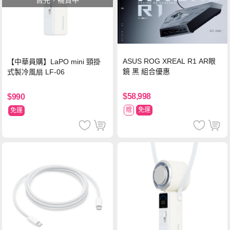
售完，補貨中
ASUS ROG XREAL R1 AR眼
【中華員購】LaPO mini 頸掛
鏡 黑 組合優惠
式製冷風扇 LF-06
$58,998
$990
贈
免運
免運