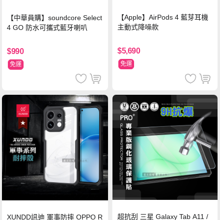
【Apple】AirPods 4 藍芽耳機
【中華員購】soundcore Select
主動式降噪款
4 GO 防水可攜式藍牙喇叭
$5,690
$990
免運
免運
超抗刮 三星 Galaxy Tab A11 /
XUNDD訊迪 軍事防摔 OPPO R