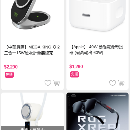
【Apple】 40W 動態電源轉接
【中華員購】MEGA KING Ｑi2
器 (最高輸出 60W)
三合一15W磁吸折疊無線充電
支架 黑
$1,290
$2,290
免運
免運