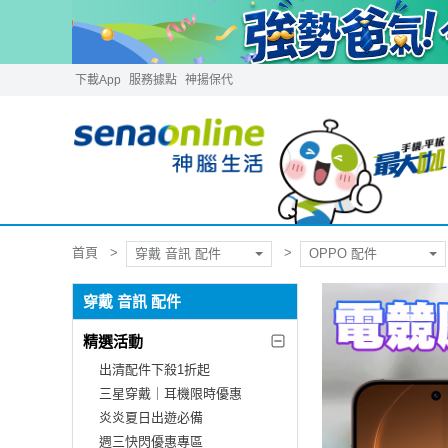
下載App
服務據點
神揚保代
首頁
穿戴 音訊 配件
OPPO 配件
穿戴 音訊 配件
精選活動
出清配件下殺1折起
三星穿戴｜耳機限時優惠
炎炎夏日出遊必備
週三快閃優惠專區