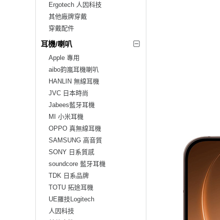
Ergotech 人因科技
其他廠牌穿戴
穿戴配件
耳機/喇叭
Apple 專用
aibo鈞嵐耳機喇叭
HANLIN 無線耳機
JVC 日本時尚
Jabees藍牙耳機
MI 小米耳機
OPPO 真無線耳機
SAMSUNG 高音質
SONY 日系質感
soundcore 藍牙耳機
TDK 日系品牌
TOTU 拓途耳機
UE羅技Logitech
人因科技