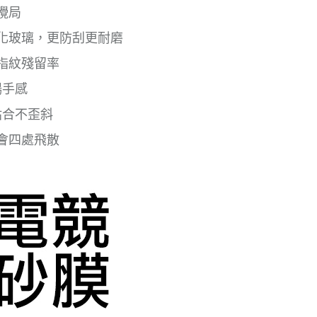
攪局
鋼化玻璃，更防刮更耐磨
指紋殘留率
暢手感
貼合不歪斜
會四處飛散