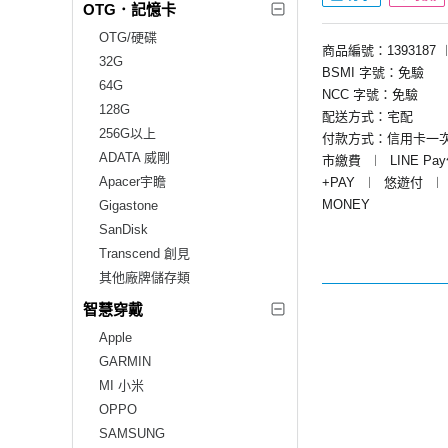
OTG．記憶卡
OTG/硬碟
商品編號：1393187
32G
BSMI 字號：免驗
64G
NCC 字號：免驗
128G
配送方式：宅配
256G以上
付款方式：信用卡一
ADATA 威剛
市繳費
︱
LINE Pa
Apacer宇瞻
+PAY
︱
悠遊付
︱
MONEY
Gigastone
SanDisk
Transcend 創見
其他廠牌儲存類
智慧穿戴
Apple
GARMIN
MI 小米
OPPO
SAMSUNG