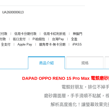
︱
UA2600000613
次付款
︱
信用卡分期付款
︱
信用卡紅利折抵
︱
神腦門
y付款
︱
街口支付
︱
Pi拍錢包
︱
台灣Pay
︱
全盈
全支付
︱
Apple Pay
︱
銀角零卡-無卡分期
︱
iPASS
商品介紹
規格
DAPAD OPPO RENO 15 Pro Max 
電競好朋友，排位不掉
磨砂霧面層，手手滑順不粘膩，
解析高度進化！讓螢幕效果完