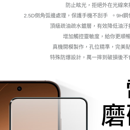
防止眩光，拒絕外在光線來
2.5D倒角弧邊處理，保護手機不刮手 。9H
頂級疏油疏水鍍層，有效降低油汙
增加觸控靈敏度，給你更順
真機開模製作，孔位精準，完美
特殊防爆設計，萬一摔到破損後不