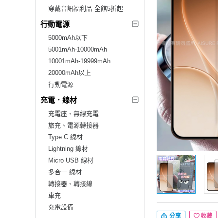
穿戴音訊福利品 全館5折起
行動電源
5000mAh以下
5001mAh-10000mAh
10001mAh-19999mAh
20000mAh以上
行動電源
充電．線材
充電座、無線充電
旅充、電源轉接器
Type C 線材
Lightning 線材
Micro USB 線材
多合一 線材
轉接器、轉接線
車充
充電設備
分享
收藏