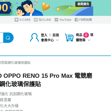
展開廣告
S-CARE
加入LINE
YouTube
FB粉絲團
商品
項
登入
︱
註冊
0
購物車
會員中心
 電競磨砂防眩鋼化玻璃保護貼
 OPPO RENO 15 Pro Max 電競磨
鋼化玻璃保護貼
硬強化 抗刮鋼化玻璃
紋塗層
化大大升級