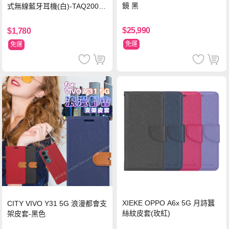
鏡 黑
式無線藍牙耳機(白)-TAQ2000
WT
$25,990
$1,780
免運
免運
XIEKE OPPO A6x 5G 月詩蠶
CITY VIVO Y31 5G 浪漫都會支
絲紋皮套(玫紅)
架皮套-黑色