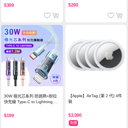
$290
$399
【Apple】AirTag (第 2 代) 4件
30W 極光芯系列 防過熱+耐拉
裝
快充線 Type-C to Lightning 傳
輸充電線(1.2M)黑色
$3,090
$199
免運