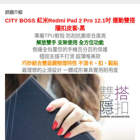
詳細介紹
CITY BOSS 紅米Redmi Pad 2 Pro 12.1吋 運動雙搭
隱扣皮套-黑
專屬TPU軟殼 防刮抗震密合度高
解放雙手 支架使用 全方位功能
側邊全包覆您的手機百分百的保護
穩固支撐不打滑 超薄唯美款
巧妙結合雙面鏡物理特性 不須卡、扣、黏貼
最理想的止滑設
計 一體成形兼具實用耐用度