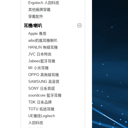
Ergotech 人因科技
其他廠牌穿戴
穿戴配件
耳機/喇叭
Apple 專用
aibo鈞嵐耳機喇叭
HANLIN 無線耳機
JVC 日本時尚
Jabees藍牙耳機
MI 小米耳機
OPPO 真無線耳機
SAMSUNG 高音質
SONY 日系質感
soundcore 藍牙耳機
TDK 日系品牌
TOTU 拓途耳機
UE羅技Logitech
人因科技