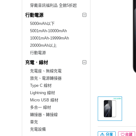
穿戴音訊福利品 全館5折起
行動電源
5000mAh以下
5001mAh-10000mAh
10001mAh-19999mAh
20000mAh以上
行動電源
充電．線材
充電座、無線充電
旅充、電源轉接器
Type C 線材
Lightning 線材
Micro USB 線材
多合一 線材
轉接器、轉接線
車充
充電設備
分享
收藏