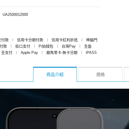
︱
UA2500012000
次付款
︱
信用卡分期付款
︱
信用卡紅利折抵
︱
神腦門
y付款
︱
街口支付
︱
Pi拍錢包
︱
台灣Pay
︱
全盈
全支付
︱
Apple Pay
︱
銀角零卡-無卡分期
︱
iPASS
商品介紹
規格