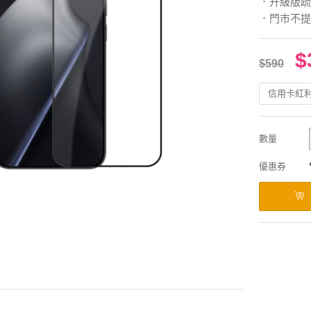
．升級版疏
．門市不提
$
$590
信用卡紅
數量
優惠券