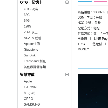
OTG．記憶卡
OTG/硬碟
商品編號：1388682
32G
BSMI 字號：免驗
64G
NCC 字號：免驗
128G
配送方式：宅配
256G以上
付款方式：信用卡一
ADATA 威剛
市繳費
︱
LINE Pa
Apacer宇瞻
+PAY
︱
悠遊付
︱
MONEY
Gigastone
SanDisk
Transcend 創見
其他廠牌儲存類
智慧穿戴
Apple
GARMIN
MI 小米
OPPO
SAMSUNG