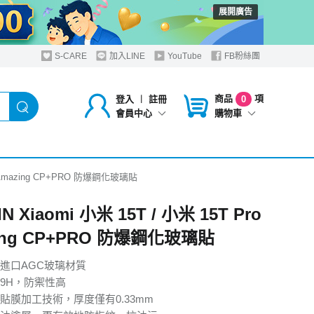
展開廣告
S-CARE
加入LINE
YouTube
FB粉絲團
商品
項
登入
︱
註冊
0
購物車
會員中心
Pro Amazing CP+PRO 防爆鋼化玻璃貼
IN Xiaomi 小米 15T / 小米 15T Pro
ing CP+PRO 防爆鋼化玻璃貼
進口AGC玻璃材質
9H，防禦性高
貼膜加工技術，厚度僅有0.33mm