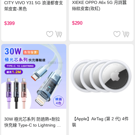
XIEKE OPPO A6x 5G 月詩蠶
CITY VIVO Y31 5G 浪漫都會支
絲紋皮套(玫紅)
架皮套-黑色
$290
$399
【Apple】AirTag (第 2 代) 4件
30W 極光芯系列 防過熱+耐拉
裝
快充線 Type-C to Lightning 傳
輸充電線(1.2M)黑色