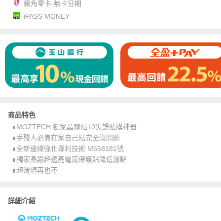
銀角零卡-無卡分期
iPASS MONEY
商品特色
∎MOZTECH 獨家晶霧貼+0失誤貼膜神器
∎手殘人必備在家自己貼完全沒問題
∎全新邊緣強化專利技術 M558181號
∎獨家晶霧超透亮電競保護貼降低濾點
∎超滑順再也不
詳細介紹