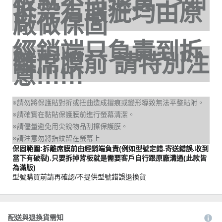
板就不可退貨=>如
拆完有瑕疵均由原
廠做保固
經銷端只負責到拆
離席膜前 請特別注
意!!!!!!
※請勿將保護貼對折或扭曲造成摺痕或變形導致無法平整貼附。
※請確實在黏貼保護膜前進行螢幕清潔。
※請儘量避免用尖銳物品刮擦保護膜。
※請注意勿將指紋留在螢幕上
保固範圍:拆離席膜前由經銷端負責(例如型號定錯.寄送錯誤.收到
當下有破裂).只要拆掉背板就是需要客戶自行跟原廠溝通(此款皆
為滿版)
型號購買前請再確認/不提供型號錯誤退換貨
配送與退換貨需知