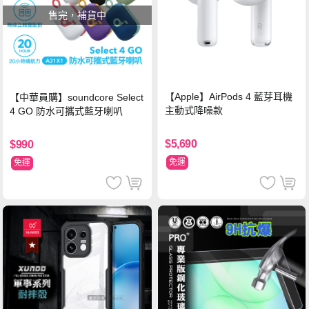
售完，補貨中
【Apple】AirPods 4 藍芽耳機
【中華員購】soundcore Select
主動式降噪款
4 GO 防水可攜式藍牙喇叭
$5,690
$990
免運
免運