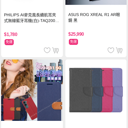
ASUS ROG XREAL R1 AR眼
PHILIPS AI麥克風長續航耳夾
鏡 黑
式無線藍牙耳機(白)-TAQ2000
WT
$25,990
$1,780
免運
免運