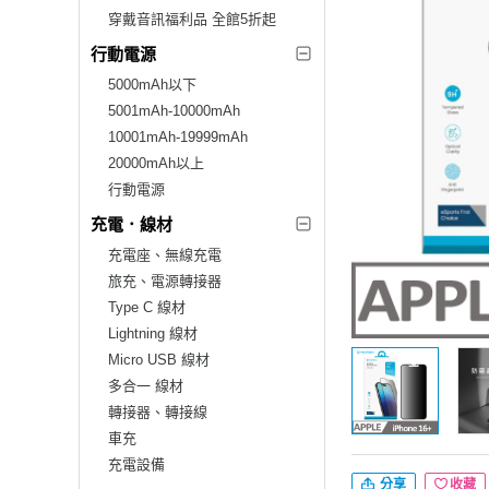
穿戴音訊福利品 全館5折起
行動電源
5000mAh以下
5001mAh-10000mAh
10001mAh-19999mAh
20000mAh以上
行動電源
充電．線材
充電座、無線充電
旅充、電源轉接器
Type C 線材
Lightning 線材
Micro USB 線材
多合一 線材
轉接器、轉接線
車充
充電設備
分享
收藏