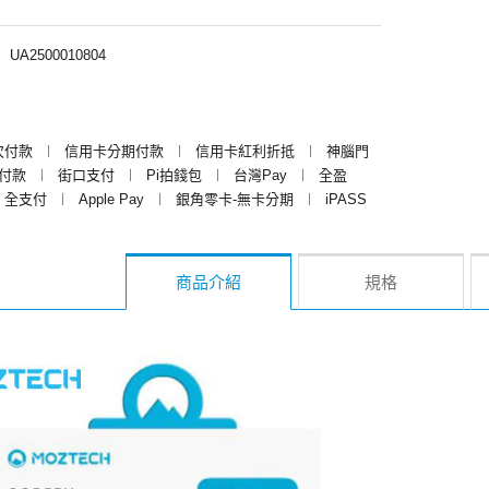
︱
UA2500010804
次付款
︱
信用卡分期付款
︱
信用卡紅利折抵
︱
神腦門
y付款
︱
街口支付
︱
Pi拍錢包
︱
台灣Pay
︱
全盈
全支付
︱
Apple Pay
︱
銀角零卡-無卡分期
︱
iPASS
商品介紹
規格