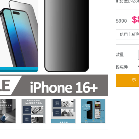
∎安全的2
$
$990
信用卡紅
數量
優惠券