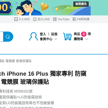
展開廣告
S-CARE
加入LINE
YouTube
FB粉絲團
商品
項
登入
︱
註冊
0
購物車
會員中心
防窺晶霧貼 電競膜 玻璃保護貼
ch iPhone 16 Plus 獨家專利 防窺
 電競膜 玻璃保護貼
利技術 M558181號
電競保護貼+LG防偷窺技術
全新LG防偷窺技術再也不怕被偷看