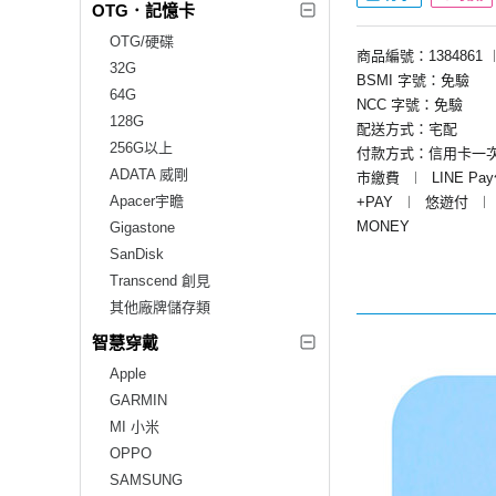
OTG．記憶卡
OTG/硬碟
商品編號：1384861
32G
BSMI 字號：免驗
64G
NCC 字號：免驗
128G
配送方式：宅配
256G以上
付款方式：信用卡一
ADATA 威剛
市繳費
︱
LINE Pa
Apacer宇瞻
+PAY
︱
悠遊付
︱
MONEY
Gigastone
SanDisk
Transcend 創見
其他廠牌儲存類
智慧穿戴
Apple
GARMIN
MI 小米
OPPO
SAMSUNG