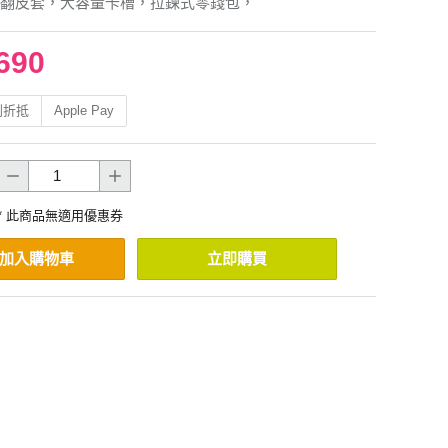
翻皮套，大容量卡槽，拉鍊式零錢包，
690
利折抵
Apple Pay
* 此商品無適用優惠券
加入購物車
立即購買