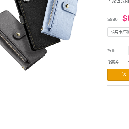
．錢包式側
$
$890
信用卡紅
數量
優惠券