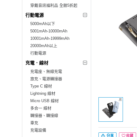
穿戴音訊福利品 全館5折起
行動電源
5000mAh以下
5001mAh-10000mAh
10001mAh-19999mAh
20000mAh以上
行動電源
充電．線材
充電座、無線充電
旅充、電源轉接器
Type C 線材
Lightning 線材
Micro USB 線材
多合一 線材
轉接器、轉接線
車充
充電設備
分享
收藏