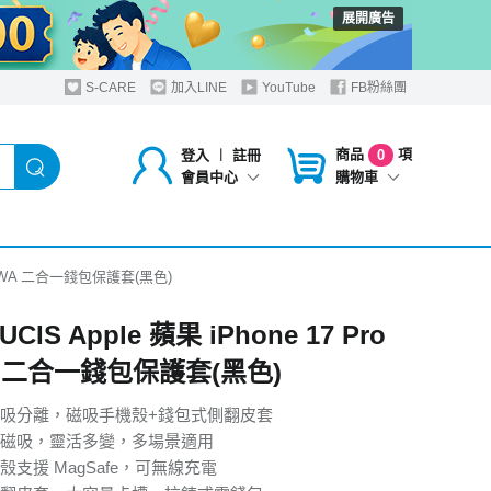
展開廣告
S-CARE
加入LINE
YouTube
FB粉絲團
商品
項
登入
︱
註冊
0
購物車
會員中心
ro LAWA 二合一錢包保護套(黑色)
UCIS Apple 蘋果 iPhone 17 Pro
A 二合一錢包保護套(黑色)
吸分離，磁吸手機殼+錢包式側翻皮套
磁吸，靈活多變，多場景適用
支援 MagSafe，可無線充電