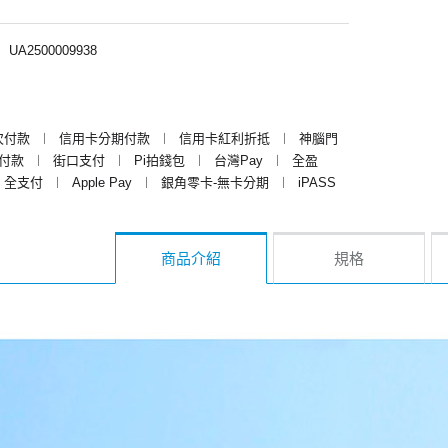
︱
UA2500009938
次付款
︱
信用卡分期付款
︱
信用卡紅利折抵
︱
神腦門
y付款
︱
街口支付
︱
Pi拍錢包
︱
台灣Pay
︱
全盈
全支付
︱
Apple Pay
︱
銀角零卡-無卡分期
︱
iPASS
商品介紹
規格