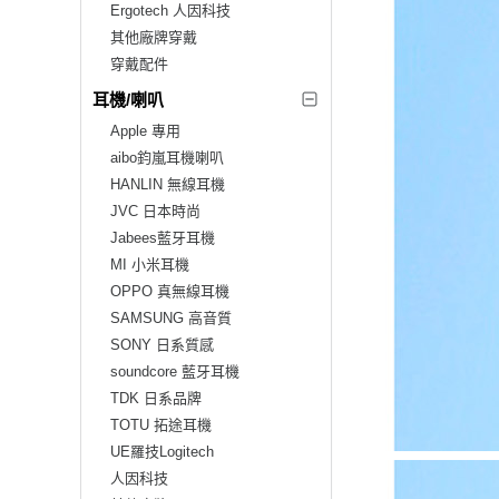
Ergotech 人因科技
其他廠牌穿戴
穿戴配件
耳機/喇叭
Apple 專用
aibo鈞嵐耳機喇叭
HANLIN 無線耳機
JVC 日本時尚
Jabees藍牙耳機
MI 小米耳機
OPPO 真無線耳機
SAMSUNG 高音質
SONY 日系質感
soundcore 藍牙耳機
TDK 日系品牌
TOTU 拓途耳機
UE羅技Logitech
人因科技