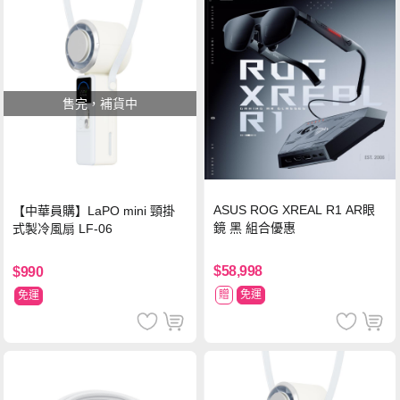
售完，補貨中
ASUS ROG XREAL R1 AR眼
【中華員購】LaPO mini 頸掛
鏡 黑 組合優惠
式製冷風扇 LF-06
$58,998
$990
贈
免運
免運