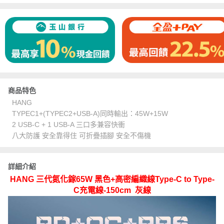
商品特色
HANG
TYPEC1+(TYPEC2+USB-A)同時輸出：45W+15W
2 USB-C + 1 USB-A 三口多兼容快衝
八大防護 安全靠得住 可折疊插腳 安全不傷機
詳細介紹
HANG 三代氮化鎵65W 黑色+高密編織線Type-C to Type-
C充電線-150cm 灰線