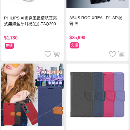
ASUS ROG XREAL R1 AR眼
PHILIPS AI麥克風長續航耳夾
鏡 黑
式無線藍牙耳機(白)-TAQ2000
WT
$25,990
$1,780
免運
免運