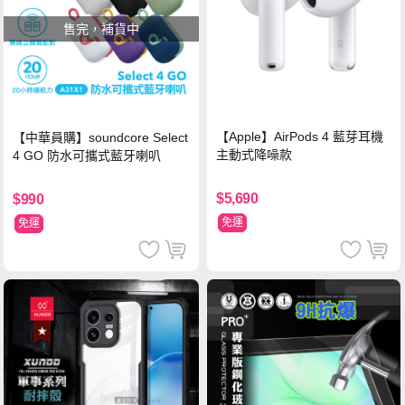
售完，補貨中
【Apple】AirPods 4 藍芽耳機
【中華員購】soundcore Select
主動式降噪款
4 GO 防水可攜式藍牙喇叭
$5,690
$990
免運
免運