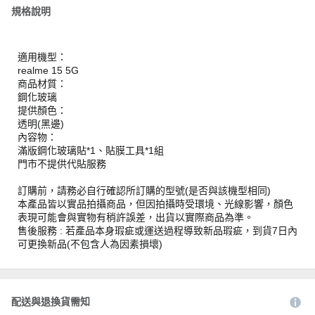
規格說明
適用機型：
realme 15 5G
商品材質：
鋼化玻璃
提供顏色：
透明(黑邊)
內容物：
滿版鋼化玻璃貼*1、貼膜工具*1組
門市不提供代貼服務
訂購前，請務必自行確認所訂購的型號(是否與該機型相同)
本產品皆以實品拍攝商品，但因拍攝時受環境、光線影響，顏色
表現可能會與實物有稍許誤差，出貨以實際商品為準。
售後服務 : 若產品本身瑕疵或運送過程導致新品瑕疵，到貨7日內
可更換新品(不包含人為因素損壞)
配送與退換貨需知