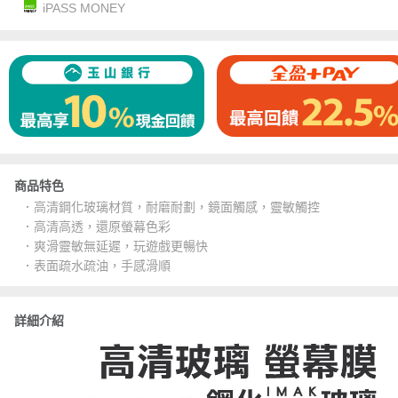
iPASS MONEY
商品特色
．高清鋼化玻璃材質，耐磨耐劃，鏡面觸感，靈敏觸控
．高清高透，還原螢幕色彩
．爽滑靈敏無延遲，玩遊戲更暢快
．表面疏水疏油，手感滑順
詳細介紹