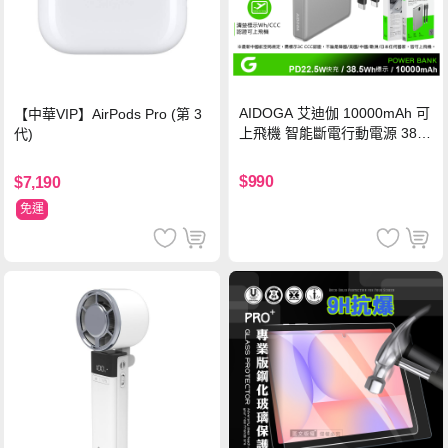
AIDOGA 艾迪伽 10000mAh 可
【中華VIP】AirPods Pro (第 3
上飛機 智能斷電行動電源 38.5
代)
Wh PD雙向快充充電線 鈦銀 台
灣BSMI/中國CCC/歐美CE/FCC
$990
$7,190
認證
免運