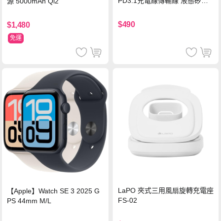
PD3.1充電線傳輸線 液態矽膠
源 5000mAh Qi2
硅膠 2M 支援iPhone17/安卓/手
機/平板/筆電
$490
$1,480
免運
LaPO 夾式三用風扇旋轉充電座
【Apple】Watch SE 3 2025 G
FS-02
PS 44mm M/L