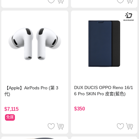
DUX DUCIS OPPO Reno 16/1
【Apple】AirPods Pro (第 3
6 Pro SKIN Pro 皮套(藍色)
代)
$350
$7,115
免運