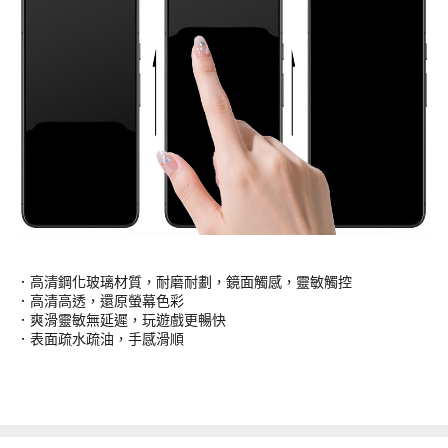
．高清鋼化玻璃材質，耐磨耐劃，鏡面觸感，靈敏觸控
．高清高透，還原螢幕色彩
．爽滑靈敏無延遲，玩遊戲更暢快
．表面疏水疏油，手感滑順