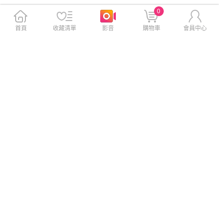
0
首頁
收藏清單
影音
購物車
會員中心
LG WT-VDN12HM 12KG 直驅
LG WD-S1818PB 18+18公斤
變頻直立洗衣機 曜石黑
AI智控洗乾衣機 黑
$17,900
$87,900
$18,900
$89,900
贈
免運
贈
免運