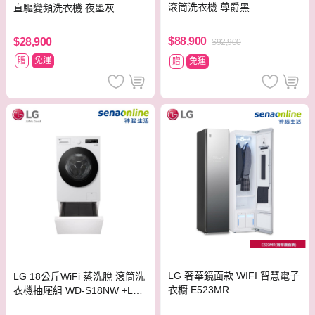
滾筒洗衣機 尊爵黑
直驅變頻洗衣機 夜墨灰
$88,900
$28,900
$92,900
贈
免運
贈
免運
LG 奢華鏡面款 WIFI 智慧電子
LG 18公斤WiFi 蒸洗脫 滾筒洗
衣櫥 E523MR
衣機抽屜組 WD-S18NW +LW
P-25N2C