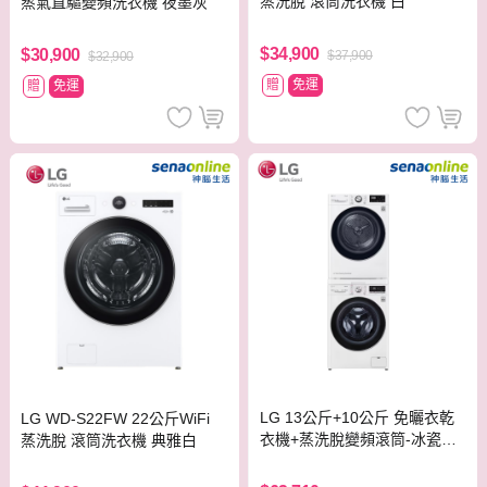
蒸洗脫 滾筒洗衣機 白
蒸氣直驅變頻洗衣機 夜墨灰
$34,900
$30,900
$37,900
$32,900
贈
免運
贈
免運
LG 13公斤+10公斤 免曬衣乾
LG WD-S22FW 22公斤WiFi
衣機+蒸洗脫變頻滾筒-冰瓷白
蒸洗脫 滾筒洗衣機 典雅白
(WD-S13VBW+WR-100VW)