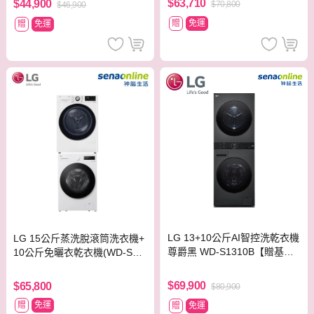
$63,710
$44,900
$70,800
$46,900
贈
免運
贈
免運
LG 13+10公斤AI智控洗乾衣機
LG 15公斤蒸洗脫滾筒洗衣機+
尊爵黑 WD-S1310B【贈基本
10公斤免曬衣乾衣機(WD-S15
安裝】
NW+WR-100VW)
$69,900
$65,800
$80,900
贈
免運
贈
免運