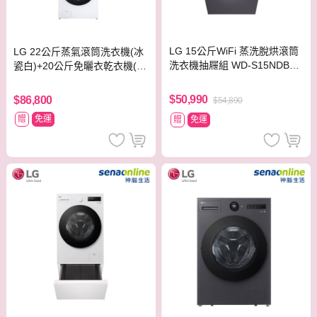
LG 15公斤WiFi 蒸洗脫烘滾筒
LG 22公斤蒸氣滾筒洗衣機(冰
洗衣機抽屜組 WD-S15NDB+L
瓷白)+20公斤免曬衣乾衣機(W
WP-25N14
D-S22FW+WR-20DW)
$50,990
$86,800
$54,890
贈
免運
贈
免運