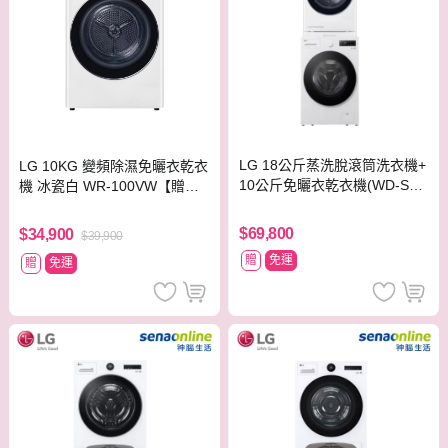
LG 18公斤蒸洗脫滾筒洗衣機+
LG 10KG 變頻除濕免曬衣乾衣
10公斤免曬衣乾衣機(WD-S18
機 冰瓷白 WR-100VW【贈基
NW+WR-100VW)
本安裝】
$69,800
$34,900
$39,900
贈
免運
贈
免運