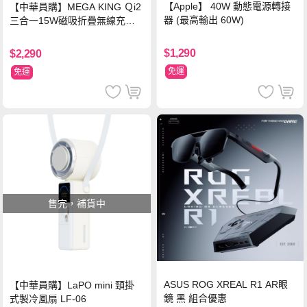
【Apple】 40W 動態電源轉接
【中華員購】MEGA KING Ｑi2
器 (最高輸出 60W)
三合一15W磁吸折疊無線充電
支架 黑
$1,290
$2,290
免運
免運
售完，補貨中
ASUS ROG XREAL R1 AR眼
【中華員購】LaPO mini 頸掛
鏡 黑 組合優惠
式製冷風扇 LF-06