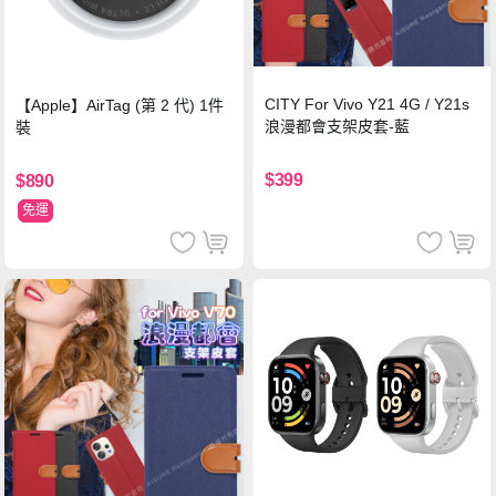
CITY For Vivo Y21 4G / Y21s
【Apple】AirTag (第 2 代) 1件
浪漫都會支架皮套-藍
裝
$399
$890
免運