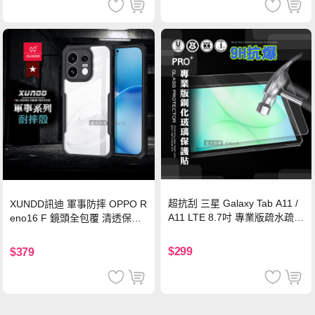
超抗刮 三星 Galaxy Tab A11 /
XUNDD訊迪 軍事防摔 OPPO R
A11 LTE 8.7吋 專業版疏水疏油
eno16 F 鏡頭全包覆 清透保護
9H鋼化玻璃膜 平板玻璃貼
殼 手機殼(夜幕黑)
$299
$379