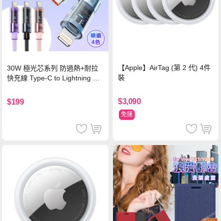
【Apple】AirTag (第 2 代) 4件
30W 極光芯系列 防過熱+耐拉
裝
快充線 Type-C to Lightning 傳
輸充電線(1.2M)黑色
$3,090
$199
免運