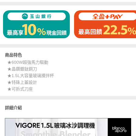
商品特色
★600W超強馬力驅動
★晶鑽鍍鈦鋼刀
★1.5L大容量玻璃攪拌杯
★特硃上蓋設計
★可拆式刀座
詳細介紹