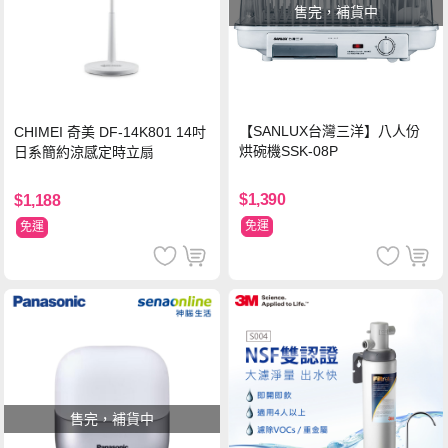
售完，補貨中
【SANLUX台灣三洋】八人份
CHIMEI 奇美 DF-14K801 14吋
烘碗機SSK-08P
日系簡約涼感定時立扇
$1,390
$1,188
免運
免運
售完，補貨中