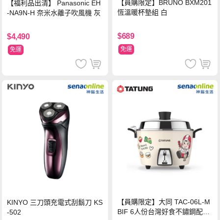
【員購限定】BRUNO BXM201
【福利品出清】 Panasonic EH
恆溫暖杯墊組 白
-NA9N-H 奈米水離子吹風機 灰
$689
$4,490
免運
免運
【員購限定】大同 TAC-06L-M
KINYO 三刀頭充電式刮鬍刀 KS
BIF 6人份台灣好食不鏽鋼配件
-502