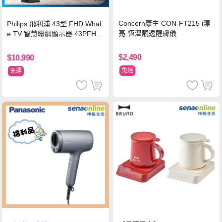
Concern康生 CON-FT215 i漂
Philips 飛利浦 43型 FHD Whal
亮-恆溫靚透醒膚儀
e TV 智慧聯網顯示器 43PFH6
220 ★立架組合(含立架安裝)
$2,490
$10,990
免運
免運