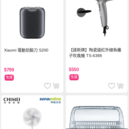
【達新牌】陶瓷遠紅外線負離
Xiaomi 電動刮鬍刀 S200
子吹風機 TS-6388
$550
$799
免運
免運