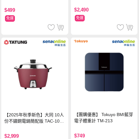
電鍋
$2,490
$499
免運
免運
【團購優惠】 Tokuyo BMI藍芽
【2025年秋季新色】大同 10人
電子體重計 TM-213
份不鏽鋼電鍋簡配版 TAC-10L-
MCRL 莓果紅
$749
$2,999