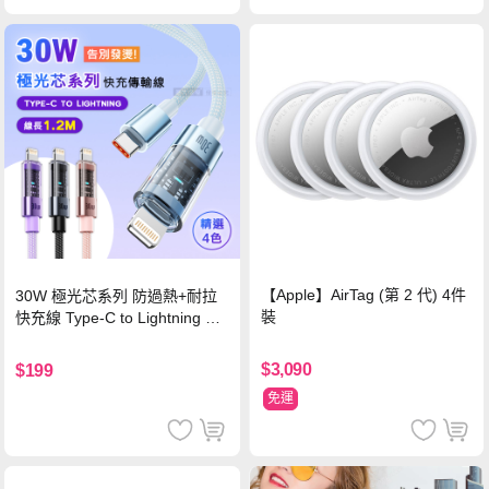
【Apple】AirTag (第 2 代) 4件
30W 極光芯系列 防過熱+耐拉
裝
快充線 Type-C to Lightning 傳
輸充電線(1.2M)黑色
$3,090
$199
免運