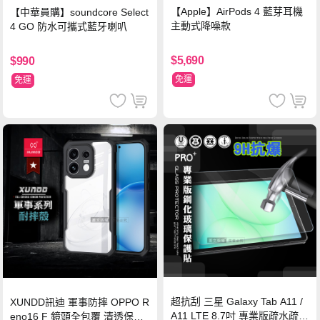
【Apple】AirPods 4 藍芽耳機
【中華員購】soundcore Select
主動式降噪款
4 GO 防水可攜式藍牙喇叭
$5,690
$990
免運
免運
超抗刮 三星 Galaxy Tab A11 /
XUNDD訊迪 軍事防摔 OPPO R
A11 LTE 8.7吋 專業版疏水疏油
eno16 F 鏡頭全包覆 清透保護