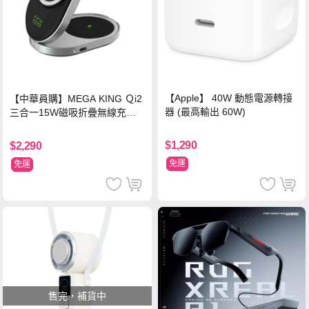
【Apple】 40W 動態電源轉接
【中華員購】MEGA KING Ｑi2
器 (最高輸出 60W)
三合一15W磁吸折疊無線充電
支架 黑
$1,290
$2,290
免運
免運
售完，補貨中